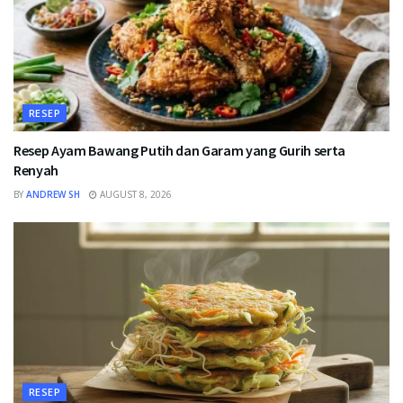
RESEP
Resep Ayam Bawang Putih dan Garam yang Gurih serta
Renyah
BY
ANDREW SH
AUGUST 8, 2026
RESEP