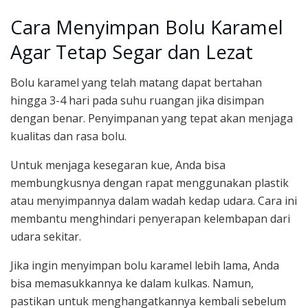
Cara Menyimpan Bolu Karamel
Agar Tetap Segar dan Lezat
Bolu karamel yang telah matang dapat bertahan
hingga 3-4 hari pada suhu ruangan jika disimpan
dengan benar. Penyimpanan yang tepat akan menjaga
kualitas dan rasa bolu.
Untuk menjaga kesegaran kue, Anda bisa
membungkusnya dengan rapat menggunakan plastik
atau menyimpannya dalam wadah kedap udara. Cara ini
membantu menghindari penyerapan kelembapan dari
udara sekitar.
Jika ingin menyimpan bolu karamel lebih lama, Anda
bisa memasukkannya ke dalam kulkas. Namun,
pastikan untuk menghangatkannya kembali sebelum