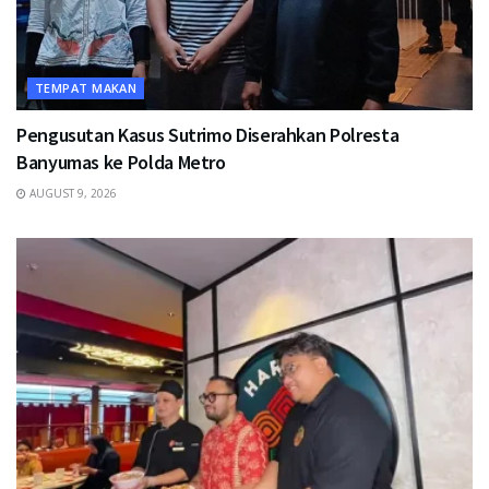
TEMPAT MAKAN
Pengusutan Kasus Sutrimo Diserahkan Polresta
Banyumas ke Polda Metro
AUGUST 9, 2026