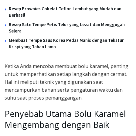
Resep Brownies Cokelat Teflon Lembut yang Mudah dan
Berhasil
Resep Sate Tempe Petis Telur yang Lezat dan Menggugah
Selera
Membuat Tempe Saus Korea Pedas Manis dengan Tekstur
Krispi yang Tahan Lama
Ketika Anda mencoba membuat bolu karamel, penting
untuk memperhatikan setiap langkah dengan cermat.
Hal ini meliputi teknik yang digunakan saat
mencampurkan bahan serta pengaturan waktu dan
suhu saat proses pemanggangan.
Penyebab Utama Bolu Karamel
Mengembang dengan Baik