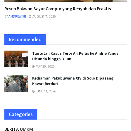
Resep Bakwan Sayur Campur yang Renyah dan Praktis
BY
ANDREW SH
AUGUST 7, 2026
Recommended
Tuntutan Kasus Teror Air Keras ke Andrie Yunus
Ditunda hingga 3 Juni
MAY 20, 2026
Kediaman Pakubuwana XIV di Solo Dipasangi
Kawat Berduri
JUNE 11, 2026
Categories
BERITA UMKM