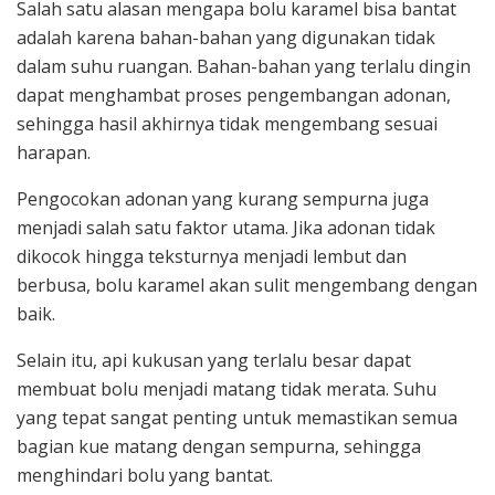
Salah satu alasan mengapa bolu karamel bisa bantat
adalah karena bahan-bahan yang digunakan tidak
dalam suhu ruangan. Bahan-bahan yang terlalu dingin
dapat menghambat proses pengembangan adonan,
sehingga hasil akhirnya tidak mengembang sesuai
harapan.
Pengocokan adonan yang kurang sempurna juga
menjadi salah satu faktor utama. Jika adonan tidak
dikocok hingga teksturnya menjadi lembut dan
berbusa, bolu karamel akan sulit mengembang dengan
baik.
Selain itu, api kukusan yang terlalu besar dapat
membuat bolu menjadi matang tidak merata. Suhu
yang tepat sangat penting untuk memastikan semua
bagian kue matang dengan sempurna, sehingga
menghindari bolu yang bantat.