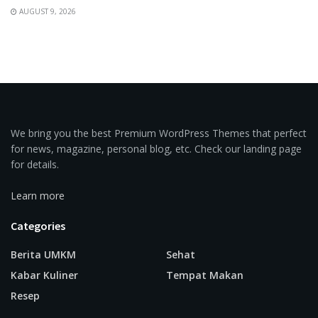
AUGUST 9, 2026
We bring you the best Premium WordPress Themes that perfect
for news, magazine, personal blog, etc. Check our landing page
for details.
Learn more
Categories
Berita UMKM
Sehat
Kabar Kuliner
Tempat Makan
Resep