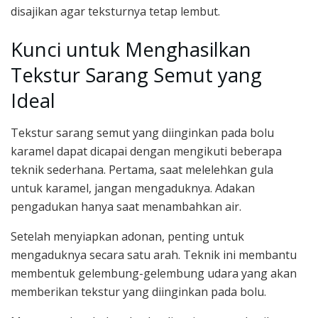
disajikan agar teksturnya tetap lembut.
Kunci untuk Menghasilkan
Tekstur Sarang Semut yang
Ideal
Tekstur sarang semut yang diinginkan pada bolu
karamel dapat dicapai dengan mengikuti beberapa
teknik sederhana. Pertama, saat melelehkan gula
untuk karamel, jangan mengaduknya. Adakan
pengadukan hanya saat menambahkan air.
Setelah menyiapkan adonan, penting untuk
mengaduknya secara satu arah. Teknik ini membantu
membentuk gelembung-gelembung udara yang akan
memberikan tekstur yang diinginkan pada bolu.