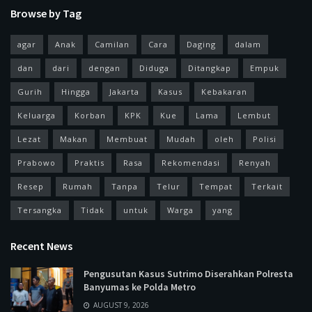
Browse by Tag
agar
Anak
Camilan
Cara
Daging
dalam
dan
dari
dengan
Diduga
Ditangkap
Empuk
Gurih
Hingga
Jakarta
Kasus
Kebakaran
Keluarga
Korban
KPK
Kue
Lama
Lembut
Lezat
Makan
Membuat
Mudah
oleh
Polisi
Prabowo
Praktis
Rasa
Rekomendasi
Renyah
Resep
Rumah
Tanpa
Telur
Tempat
Terkait
Tersangka
Tidak
untuk
Warga
yang
Recent News
Pengusutan Kasus Sutrimo Diserahkan Polresta
Banyumas ke Polda Metro
AUGUST 9, 2026