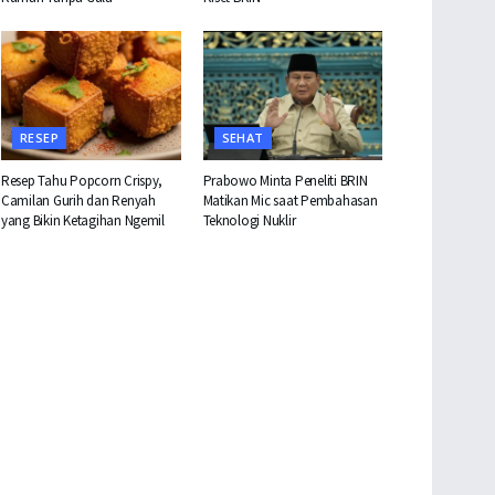
RESEP
SEHAT
Resep Tahu Popcorn Crispy,
Prabowo Minta Peneliti BRIN
Camilan Gurih dan Renyah
Matikan Mic saat Pembahasan
yang Bikin Ketagihan Ngemil
Teknologi Nuklir