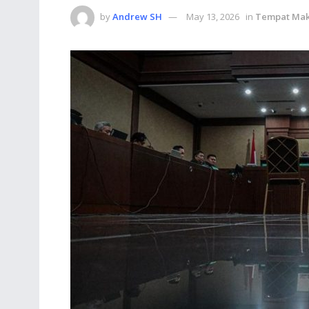
by
Andrew SH
May 13, 2026
in
Tempat Ma