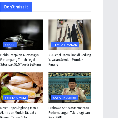
Don't miss it
SEHAT
TEMPAT MAKAN
Polda Tetapkan 4 Tersangka
995 Senpi Ditemukan di Gedung
Penampung Timah Ilegal
Yayasan Sekolah Pondok
Sebanyak 52,5 Ton di Belitung
Pinang
BERITA UMKM
KABAR KULINER
Resep Tape Singkong Manis
Prabowo Antusias Memantau
Alami dan Mudah Dibuat di
Perkembangan Teknologi dan
Rumah Tanpa Gula
Riset BRIN