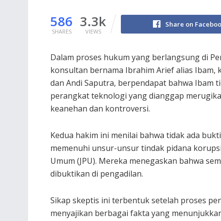
586
3.3k
Share on Facebo
SHARES
VIEWS
Dalam proses hukum yang berlangsung di Pen
konsultan bernama Ibrahim Arief alias Ibam,
dan Andi Saputra, berpendapat bahwa Ibam t
perangkat teknologi yang dianggap merugik
keanehan dan kontroversi.
Kedua hakim ini menilai bahwa tidak ada buk
memenuhi unsur-unsur tindak pidana korupsi
Umum (JPU). Mereka menegaskan bahwa semu
dibuktikan di pengadilan.
Sikap skeptis ini terbentuk setelah proses pe
menyajikan berbagai fakta yang menunjukka