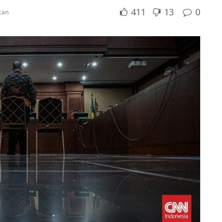
411
13
0
kan