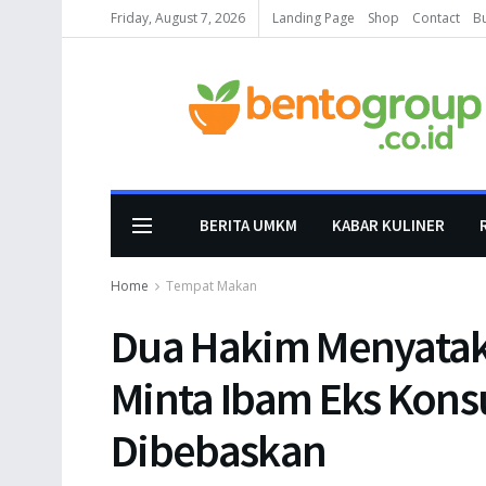
Friday, August 7, 2026
Landing Page
Shop
Contact
B
BERITA UMKM
KABAR KULINER
Home
Tempat Makan
Dua Hakim Menyatak
Minta Ibam Eks Kons
Dibebaskan