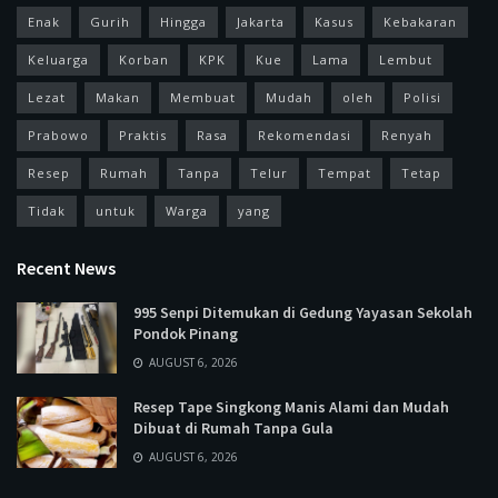
Enak
Gurih
Hingga
Jakarta
Kasus
Kebakaran
Keluarga
Korban
KPK
Kue
Lama
Lembut
Lezat
Makan
Membuat
Mudah
oleh
Polisi
Prabowo
Praktis
Rasa
Rekomendasi
Renyah
Resep
Rumah
Tanpa
Telur
Tempat
Tetap
Tidak
untuk
Warga
yang
Recent News
995 Senpi Ditemukan di Gedung Yayasan Sekolah
Pondok Pinang
AUGUST 6, 2026
Resep Tape Singkong Manis Alami dan Mudah
Dibuat di Rumah Tanpa Gula
AUGUST 6, 2026