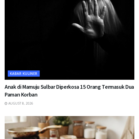
KABAR KULINER
Anak di Mamuju Sulbar Diperkosa 15 Orang Termasuk Dua
Paman Korban
AUGUST 8, 2026