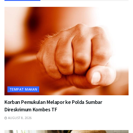
TEMPAT MAKAN
Korban Pemukulan Melapor ke Polda Sumbar
Direskrimum Kombes TF
AUGUST 8, 2026