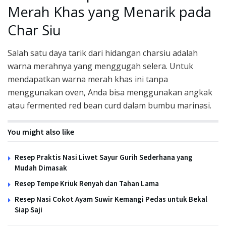
Merah Khas yang Menarik pada
Char Siu
Salah satu daya tarik dari hidangan charsiu adalah
warna merahnya yang menggugah selera. Untuk
mendapatkan warna merah khas ini tanpa
menggunakan oven, Anda bisa menggunakan angkak
atau fermented red bean curd dalam bumbu marinasi.
You might also like
Resep Praktis Nasi Liwet Sayur Gurih Sederhana yang
Mudah Dimasak
Resep Tempe Kriuk Renyah dan Tahan Lama
Resep Nasi Cokot Ayam Suwir Kemangi Pedas untuk Bekal
Siap Saji