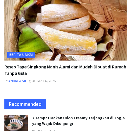
BERITA UMKM
Resep Tape Singkong Manis Alami dan Mudah Dibuat di Rumah
Tanpa Gula
BY
ANDREW SH
AUGUST 6, 2026
Recommended
7 Tempat Makan Udon Creamy Terjangkau di Jogja
yang Wajib Dikunjungi
JUNE 20, 2026