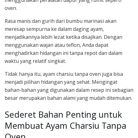
oven.
Rasa manis dan gurih dari bumbu marinasi akan
meresap sempurna ke dalam daging ayam,
menjadikannya lebih lezat ketika disajikan. Dengan
menggunakan wajan atau teflon, Anda dapat
menghadirkan hidangan ini tanpa repot dan dalam
waktu yang relatif singkat.
Tidak hanya itu, ayam charsiu tanpa oven juga bisa
menjadi pilihan hidangan yang sehat. Mengingat
bahan-bahan yang digunakan dalam resep ini sebagian
besar merupakan bahan alami yang mudah ditemukan.
Sederet Bahan Penting untuk
Membuat Ayam Charsiu Tanpa
Oven