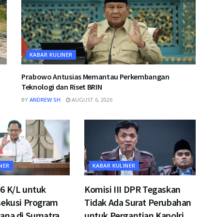
KABAR KULINER
Prabowo Antusias Memantau Perkembangan
Teknologi dan Riset BRIN
BY
ANDREW SH
AUGUST 6, 2026
NER
KABAR KULINER
6 K/L untuk
Komisi III DPR Tegaskan
sekusi Program
Tidak Ada Surat Perubahan
ana di Sumatra
untuk Pergantian Kapolri