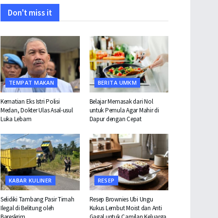
Don't miss it
TEMPAT MAKAN
BERITA UMKM
Kematian Eks Istri Polisi
Belajar Memasak dari Nol
Medan, Dokter Ulas Asal-usul
untuk Pemula Agar Mahir di
Luka Lebam
Dapur dengan Cepat
KABAR KULINER
RESEP
Selidiki Tambang Pasir Timah
Resep Brownies Ubi Ungu
Ilegal di Belitung oleh
Kukus Lembut Moist dan Anti
Bareskrim
Gagal untuk Camilan Keluarga