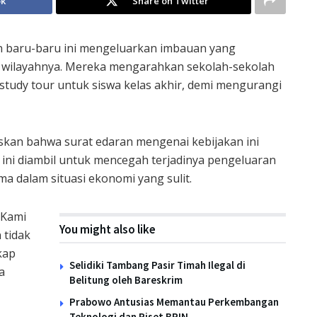
ok
Share on Twitter
 baru-baru ini mengeluarkan imbauan yang
di wilayahnya. Mereka mengarahkan sekolah-sekolah
study tour untuk siswa kelas akhir, demi mengurangi
askan bahwa surat edaran mengenai kebijakan ini
 ini diambil untuk mencegah terjadinya pengeluaran
ma dalam situasi ekonomi yang sulit.
 Kami
You might also like
 tidak
kap
Selidiki Tambang Pasir Timah Ilegal di
a
Belitung oleh Bareskrim
Prabowo Antusias Memantau Perkembangan
Teknologi dan Riset BRIN