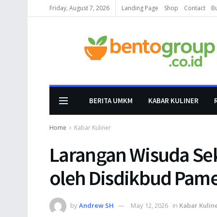
Friday, August 7, 2026
Landing Page
Shop
Contact
B
BERITA UMKM
KABAR KULINER
Home
Kabar Kuliner
Larangan Wisuda Sek
oleh Disdikbud Pam
by
Andrew SH
May 12, 2026
in
Kabar Kulin