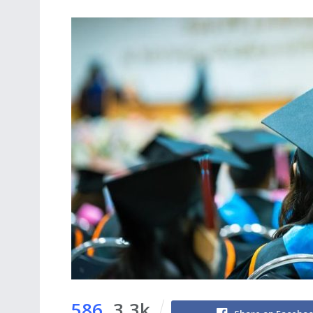
586
3.3k