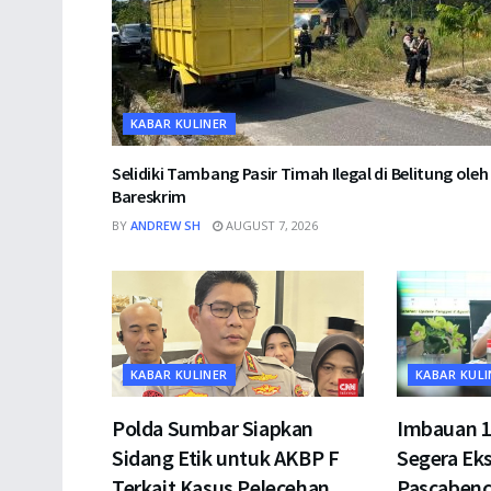
KABAR KULINER
Selidiki Tambang Pasir Timah Ilegal di Belitung oleh
Bareskrim
BY
ANDREW SH
AUGUST 7, 2026
KABAR KULINER
KABAR KULI
Polda Sumbar Siapkan
Imbauan 1
Sidang Etik untuk AKBP F
Segera Ek
Terkait Kasus Pelecehan
Pascabenc