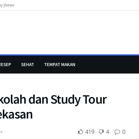
uy JNews
RESEP
SEHAT
TEMPAT MAKAN
olah dan Study Tour
ekasan
419
4
0
er