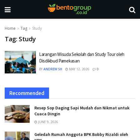
Home
Tag
Study
Tag:
Study
Larangan Wisuda Sekolah dan Study Tour oleh
Disdikbud Pamekasan
BY
ANDREW SH
MAY 12, 2026
0
Recommended
Resep Sop Daging Sapi Mudah dan Nikmat untuk
Cuaca Dingin
JUNE 9, 2026
Geledah Rumah Anggota BPK Bobby Rizaldi oleh