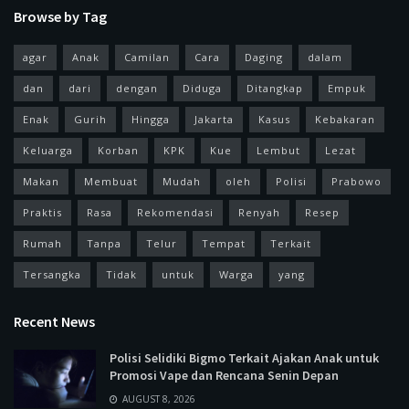
Browse by Tag
agar
Anak
Camilan
Cara
Daging
dalam
dan
dari
dengan
Diduga
Ditangkap
Empuk
Enak
Gurih
Hingga
Jakarta
Kasus
Kebakaran
Keluarga
Korban
KPK
Kue
Lembut
Lezat
Makan
Membuat
Mudah
oleh
Polisi
Prabowo
Praktis
Rasa
Rekomendasi
Renyah
Resep
Rumah
Tanpa
Telur
Tempat
Terkait
Tersangka
Tidak
untuk
Warga
yang
Recent News
Polisi Selidiki Bigmo Terkait Ajakan Anak untuk
Promosi Vape dan Rencana Senin Depan
AUGUST 8, 2026