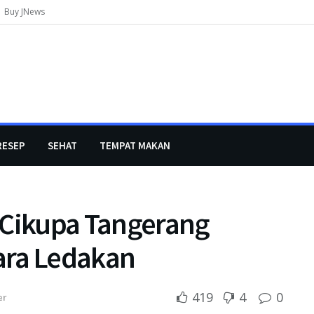
Buy JNews
RESEP
SEHAT
TEMPAT MAKAN
 Cikupa Tangerang
ara Ledakan
419
4
0
er