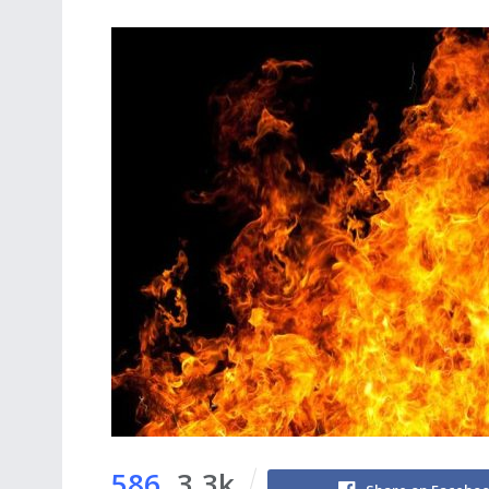
586
3.3k