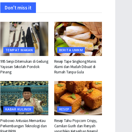
Don't miss it
TEMPAT MAKAN
BERITA UMKM
995 Senpi Ditemukan di Gedung
Resep Tape Singkong Manis
Yayasan Sekolah Pondok
Alami dan Mudah Dibuat di
Pinang
Rumah Tanpa Gula
KABAR KULINER
RESEP
Prabowo Antusias Memantau
Resep Tahu Popcorn Crispy,
Perkembangan Teknologi dan
Camilan Gurih dan Renyah
Riset BRIN
yang Bikin Ketagihan Ngemil