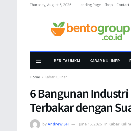
Thursday, August 6, 2026
Landing Page
Shop
Contact
BERITA UMKM
KABAR KULINER
Home
Kabar Kuliner
6 Bangunan Industri
Terbakar dengan Su
by
Andrew SH
June 15, 2026
in
Kabar Kulin