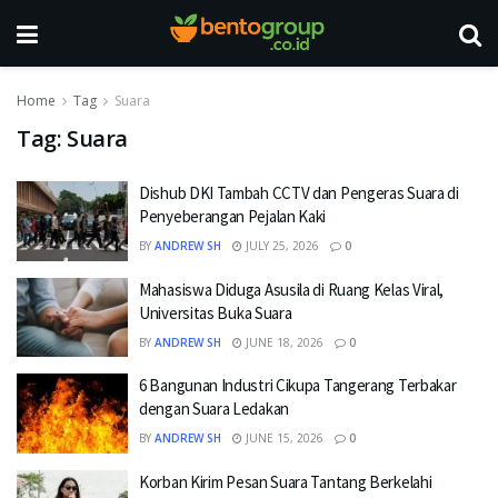
Home
Tag
Suara
Tag:
Suara
Dishub DKI Tambah CCTV dan Pengeras Suara di
Penyeberangan Pejalan Kaki
BY
ANDREW SH
JULY 25, 2026
0
Mahasiswa Diduga Asusila di Ruang Kelas Viral,
Universitas Buka Suara
BY
ANDREW SH
JUNE 18, 2026
0
6 Bangunan Industri Cikupa Tangerang Terbakar
dengan Suara Ledakan
BY
ANDREW SH
JUNE 15, 2026
0
Korban Kirim Pesan Suara Tantang Berkelahi