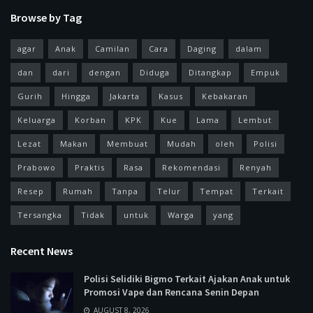
Browse by Tag
agar
Anak
Camilan
Cara
Daging
dalam
dan
dari
dengan
Diduga
Ditangkap
Empuk
Gurih
Hingga
Jakarta
Kasus
Kebakaran
Keluarga
Korban
KPK
Kue
Lama
Lembut
Lezat
Makan
Membuat
Mudah
oleh
Polisi
Prabowo
Praktis
Rasa
Rekomendasi
Renyah
Resep
Rumah
Tanpa
Telur
Tempat
Terkait
Tersangka
Tidak
untuk
Warga
yang
Recent News
Polisi Selidiki Bigmo Terkait Ajakan Anak untuk
Promosi Vape dan Rencana Senin Depan
AUGUST 8, 2026