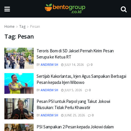
Home
Tag
Pesan
Tag:
Pesan
Teroris Bom di SD Jaksel Pernah Kirim Pesan
Serupa ke Ketua RT
BY
ANDREW SH
JULY 14, 2026
0
Sertijab Kakorlantas, Irjen Agus Sampaikan Berbagai
Pesan kepada Irjen Wibowo
BY
ANDREW SH
JULY 5, 2026
0
Pesan PSI untuk Parpol yang Takut Jokowi
Blusukan: Tidak Perlu Khawatir
BY
ANDREW SH
JUNE 25, 2026
0
PSI Sampaikan 2 Pesan kepada Jokowi dalam