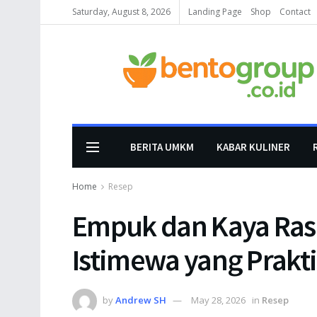
Saturday, August 8, 2026
Landing Page
Shop
Contact
BERITA UMKM
KABAR KULINER
Home
Resep
Empuk dan Kaya Ras
Istimewa yang Prakti
by
Andrew SH
May 28, 2026
in
Resep