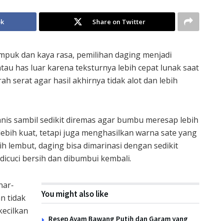
ok
Share on Twitter
mpuk dan kaya rasa, pemilihan daging menjadi
au has luar karena teksturnya lebih cepat lunak saat
h serat agar hasil akhirnya tidak alot dan lebih
is sambil sedikit diremas agar bumbu meresap lebih
lebih kuat, tetapi juga menghasilkan warna sate yang
ih lembut, daging bisa dimarinasi dengan sedikit
dicuci bersih dan dibumbui kembali.
nar-
You might also like
n tidak
kecilkan
Resep Ayam Bawang Putih dan Garam yang