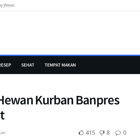
uy JNews
RESEP
SEHAT
TEMPAT MAKAN
Hewan Kurban Banpres
t
415
8
0
kan