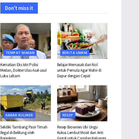
Don't miss it
TEMPAT MAKAN
BERITA UMKM
Kematian Eks Istri Polisi
Belajar Memasak dari Nol
Medan, Dokter Ulas Asal-usul
untuk Pemula Agar Mahir di
Luka Lebam
Dapur dengan Cepat
KABAR KULINER
RESEP
Selidiki Tambang Pasir Timah
Resep Brownies Ubi Ungu
Ilegal di Belitung oleh
Kukus Lembut Moist dan Anti
Bareskrim
Gagal untuk Camilan Keluarga