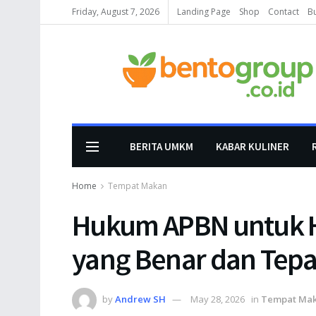
Friday, August 7, 2026
Landing Page
Shop
Contact
B
BERITA UMKM
KABAR KULINER
Home
Tempat Makan
Hukum APBN untuk 
yang Benar dan Tepa
by
Andrew SH
May 28, 2026
in
Tempat Ma