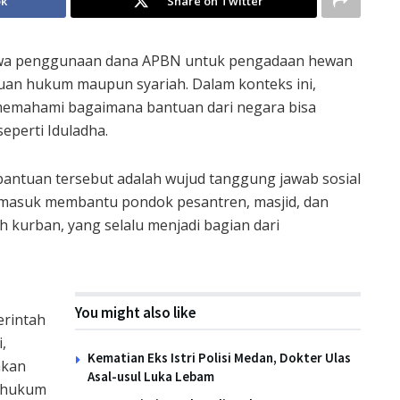
ok
Share on Twitter
hwa penggunaan dana APBN untuk pengadaan hewan
uan hukum maupun syariah. Dalam konteks ini,
memahami bagaimana bantuan dari negara bisa
perti Iduladha.
bantuan tersebut adalah wujud tanggung jawab sosial
rmasuk membantu pondok pesantren, masjid, dan
kurban, yang selalu menjadi bagian dari
You might also like
erintah
,
Kematian Eks Istri Polisi Medan, Dokter Ulas
hkan
Asal-usul Luka Lebam
n hukum