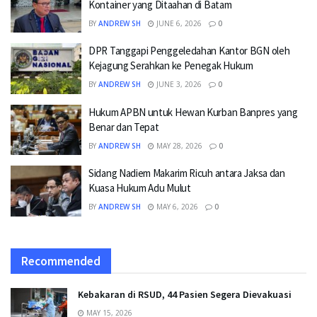
Kontainer yang Ditaahan di Batam
BY
ANDREW SH
JUNE 6, 2026
0
DPR Tanggapi Penggeledahan Kantor BGN oleh
Kejagung Serahkan ke Penegak Hukum
BY
ANDREW SH
JUNE 3, 2026
0
Hukum APBN untuk Hewan Kurban Banpres yang
Benar dan Tepat
BY
ANDREW SH
MAY 28, 2026
0
Sidang Nadiem Makarim Ricuh antara Jaksa dan
Kuasa Hukum Adu Mulut
BY
ANDREW SH
MAY 6, 2026
0
Recommended
Kebakaran di RSUD, 44 Pasien Segera Dievakuasi
MAY 15, 2026