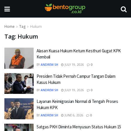
Home
Tag
Hukum
Tag:
Hukum
Alasan Kuasa Hukum Ketum Kesthuri Gugat KPK
Kembali
BY
ANDREW SH
JULY 19, 2026
0
Presiden Tidak Pernah Campur Tangan Dalam
Kasus Hukum
BY
ANDREW SH
JULY 19, 2026
0
Layanan Keimigrasian Normal di Tengah Proses
Hukum KPK
BY
ANDREW SH
JUNE 6, 2026
0
Satgas PKH Diminta Menyusun Status Hukum 15