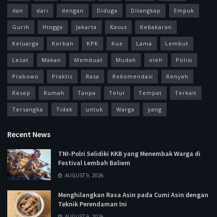
dan
dari
dengan
Diduga
Ditangkap
Empuk
Gurih
Hingga
Jakarta
Kasus
Kebakaran
Keluarga
Korban
KPK
Kue
Lama
Lembut
Lezat
Makan
Membuat
Mudah
oleh
Polisi
Prabowo
Praktis
Rasa
Rekomendasi
Renyah
Resep
Rumah
Tanpa
Telur
Tempat
Terkait
Tersangka
Tidak
untuk
Warga
yang
Recent News
TNI-Polri Selidiki KKB yang Menembak Warga di
Festival Lembah Baliem
AUGUST 9, 2026
Menghilangkan Rasa Asin pada Cumi Asin dengan
Teknik Perendaman Ini
AUGUST 9, 2026