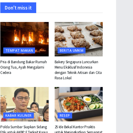
Don't miss it
TEMPAT MAKAN
BERITA UMKM
Pria di Bandung Bakar Rumah
Bakery Singapura Luncurkan
Orang Tua, Ayah Mengalami
Menu Eksklusif Indonesia
Cedera
dengan Teknik Artisan dan Cita
Rasa Lokal
KABAR KULINER
RESEP
Polda Sumbar Siapkan Sidang
25 Ide Bekal Kantor Praktis
Etik untuk AKBP F Terkait Kasus
untuk Meningkatkan Semangat