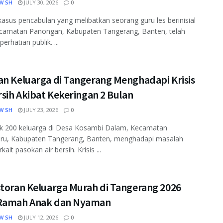
W SH
JULY 30, 2026
0
asus pencabulan yang melibatkan seorang guru les berinisial
ecamatan Panongan, Kabupaten Tangerang, Banten, telah
erhatian publik. ...
an Keluarga di Tangerang Menghadapi Krisis
rsih Akibat Kekeringan 2 Bulan
W SH
JULY 23, 2026
0
k 200 keluarga di Desa Kosambi Dalam, Kecamatan
ru, Kabupaten Tangerang, Banten, menghadapi masalah
rkait pasokan air bersih. Krisis ...
storan Keluarga Murah di Tangerang 2026
Ramah Anak dan Nyaman
W SH
JULY 12, 2026
0