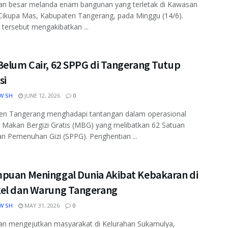
an besar melanda enam bangunan yang terletak di Kawasan
 Cikupa Mas, Kabupaten Tangerang, pada Minggu (14/6).
 tersebut mengakibatkan ...
Belum Cair, 62 SPPG di Tangerang Tutup
si
W SH
JUNE 12, 2026
0
en Tangerang menghadapi tantangan dalam operasional
Makan Bergizi Gratis (MBG) yang melibatkan 62 Satuan
n Pemenuhan Gizi (SPPG). Penghentian ...
puan Meninggal Dunia Akibat Kebakaran di
el dan Warung Tangerang
W SH
MAY 31, 2026
0
an mengejutkan masyarakat di Kelurahan Sukamulya,