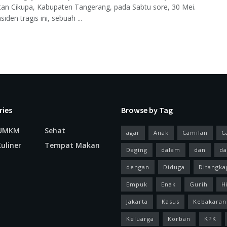
an Cikupa, Kabupaten Tangerang, pada Sabtu sore, 30 Mei.
iden tragis ini, sebuah ...
ries
Browse by Tag
 UMKM
Sehat
agar
Anak
Camilan
C
uliner
Tempat Makan
Daging
dalam
dan
da
dengan
Diduga
Ditangka
Empuk
Enak
Gurih
H
Jakarta
Kasus
Kebakaran
Keluarga
Korban
KPK