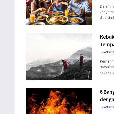
Dalam m
kenyama
dipertim
Kebak
Tempa
BY
ANDRE
Pemerin
masalah
kebakara
6 Ban
denga
BY
ANDRE