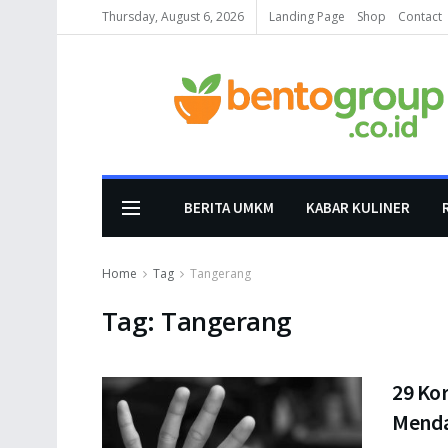
Thursday, August 6, 2026
Landing Page
Shop
Contact
BERITA UMKM
KABAR KULINER
Home
Tag
Tangerang
Tag:
Tangerang
29 Ko
Menda