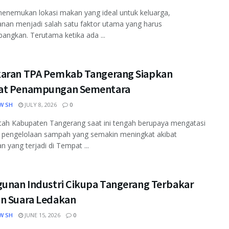
enemukan lokasi makan yang ideal untuk keluarga,
nan menjadi salah satu faktor utama yang harus
bangkan. Terutama ketika ada ...
aran TPA Pemkab Tangerang Siapkan
t Penampungan Sementara
W SH
JULY 8, 2026
0
tah Kabupaten Tangerang saat ini tengah berupaya mengatasi
 pengelolaan sampah yang semakin meningkat akibat
n yang terjadi di Tempat ...
gunan Industri Cikupa Tangerang Terbakar
n Suara Ledakan
W SH
JUNE 15, 2026
0