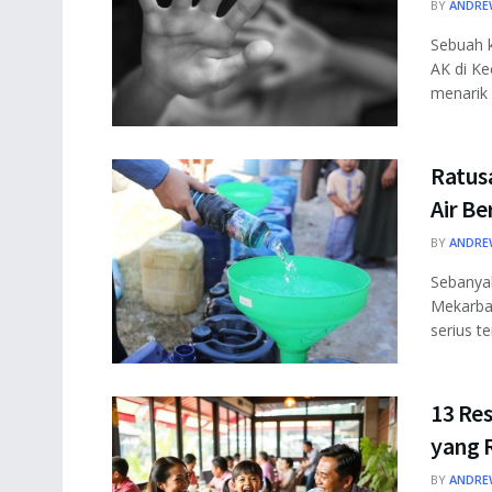
BY
ANDRE
Sebuah k
AK di K
menarik p
Ratus
Air Be
BY
ANDRE
Sebanya
Mekarba
serius te
13 Re
yang 
BY
ANDRE