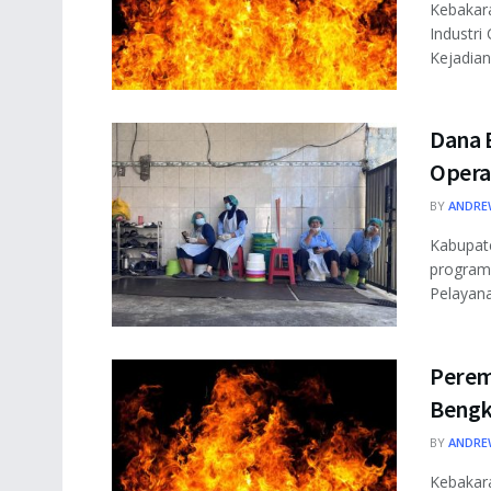
Kebakar
Industri
Kejadian
Dana 
Opera
BY
ANDRE
Kabupat
program 
Pelayana
Perem
Bengk
BY
ANDRE
Kebakar