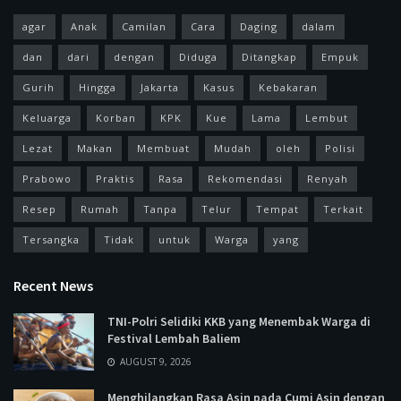
agar
Anak
Camilan
Cara
Daging
dalam
dan
dari
dengan
Diduga
Ditangkap
Empuk
Gurih
Hingga
Jakarta
Kasus
Kebakaran
Keluarga
Korban
KPK
Kue
Lama
Lembut
Lezat
Makan
Membuat
Mudah
oleh
Polisi
Prabowo
Praktis
Rasa
Rekomendasi
Renyah
Resep
Rumah
Tanpa
Telur
Tempat
Terkait
Tersangka
Tidak
untuk
Warga
yang
Recent News
TNI-Polri Selidiki KKB yang Menembak Warga di
Festival Lembah Baliem
AUGUST 9, 2026
Menghilangkan Rasa Asin pada Cumi Asin dengan