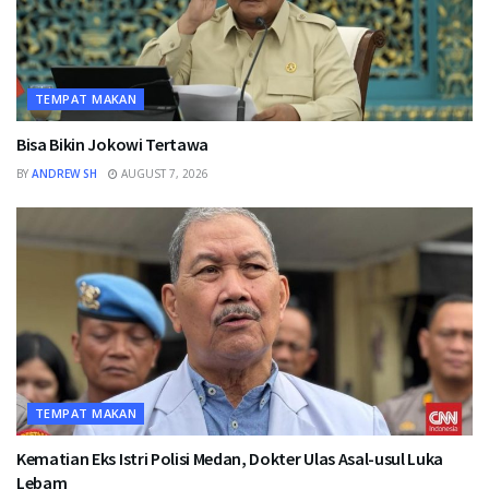
TEMPAT MAKAN
Bisa Bikin Jokowi Tertawa
BY
ANDREW SH
AUGUST 7, 2026
TEMPAT MAKAN
Kematian Eks Istri Polisi Medan, Dokter Ulas Asal-usul Luka
Lebam