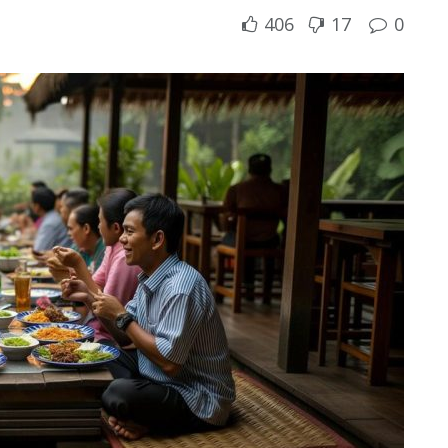
406
17
0