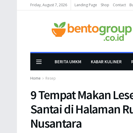
Friday, August 7, 2026
Landing Page
Shop
Contact
B
BERITA UMKM
KABAR KULINER
Home
Resep
9 Tempat Makan Lese
Santai di Halaman R
Nusantara