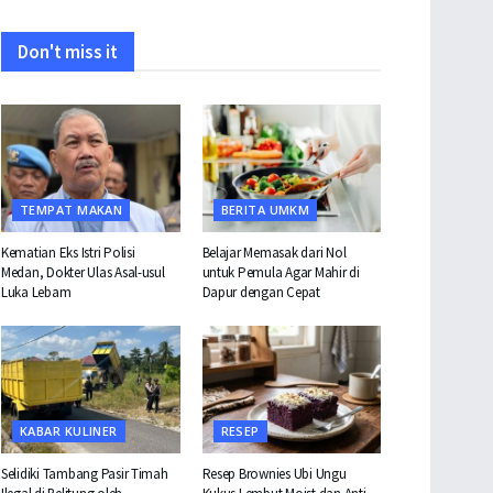
Don't miss it
TEMPAT MAKAN
BERITA UMKM
Kematian Eks Istri Polisi
Belajar Memasak dari Nol
Medan, Dokter Ulas Asal-usul
untuk Pemula Agar Mahir di
Luka Lebam
Dapur dengan Cepat
KABAR KULINER
RESEP
Selidiki Tambang Pasir Timah
Resep Brownies Ubi Ungu