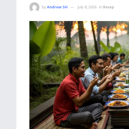
by
Andrew SH
July 8, 2026
in
Resep