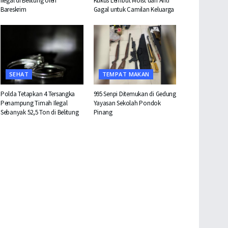
Ilegal di Belitung oleh
Kukus Lembut Moist dan Anti
Bareskrim
Gagal untuk Camilan Keluarga
SEHAT
TEMPAT MAKAN
Polda Tetapkan 4 Tersangka
995 Senpi Ditemukan di Gedung
Penampung Timah Ilegal
Yayasan Sekolah Pondok
Sebanyak 52,5 Ton di Belitung
Pinang