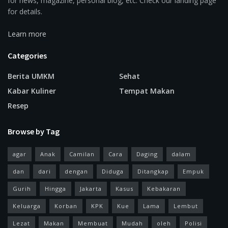
for news, magazine, personal blog, etc. Check our landing page
for details.
Learn more
Categories
Berita UMKM
Sehat
Kabar Kuliner
Tempat Makan
Resep
Browse by Tag
agar
Anak
Camilan
Cara
Daging
dalam
dan
dari
dengan
Diduga
Ditangkap
Empuk
Gurih
Hingga
Jakarta
Kasus
Kebakaran
Keluarga
Korban
KPK
Kue
Lama
Lembut
Lezat
Makan
Membuat
Mudah
oleh
Polisi