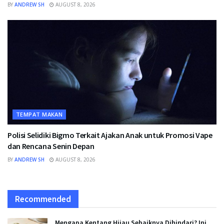
BY
ANDREW SH
AUGUST 8, 2026
TEMPAT MAKAN
Polisi Selidiki Bigmo Terkait Ajakan Anak untuk Promosi Vape
dan Rencana Senin Depan
BY
ANDREW SH
AUGUST 8, 2026
Recommended
Mengapa Kentang Hijau Sebaiknya Dihindari? Ini