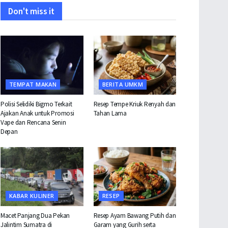
Don't miss it
TEMPAT MAKAN
BERITA UMKM
Polisi Selidiki Bigmo Terkait
Resep Tempe Kriuk Renyah dan
Ajakan Anak untuk Promosi
Tahan Lama
Vape dan Rencana Senin
Depan
KABAR KULINER
RESEP
Macet Panjang Dua Pekan
Resep Ayam Bawang Putih dan
Jalintim Sumatra di
Garam yang Gurih serta