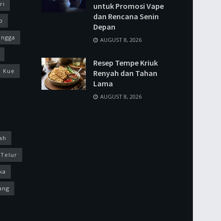
ri
untuk Promosi Vape
dan Rencana Senin
p
Depan
ingga
AUGUST 8, 2026
Resep Tempe Kriuk
Kue
Renyah dan Tahan
Lama
AUGUST 8, 2026
ah
Telur
ka
ang