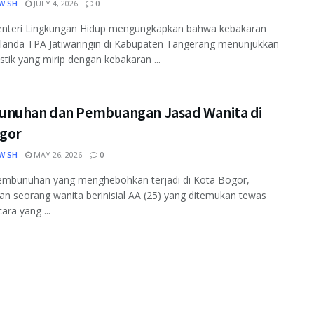
W SH
JULY 4, 2026
0
enteri Lingkungan Hidup mengungkapkan bahwa kebakaran
landa TPA Jatiwaringin di Kabupaten Tangerang menunjukkan
istik yang mirip dengan kebakaran ...
nuhan dan Pembuangan Jasad Wanita di
ogor
W SH
MAY 26, 2026
0
embunuhan yang menghebohkan terjadi di Kota Bogor,
an seorang wanita berinisial AA (25) yang ditemukan tewas
ara yang ...