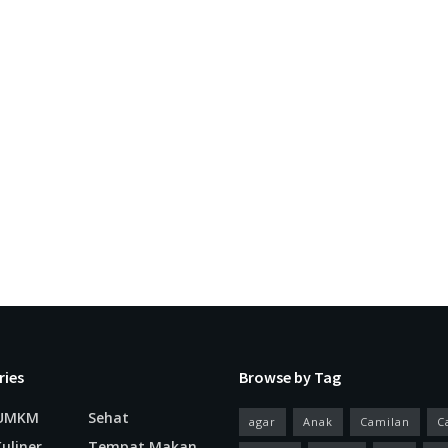
ries
Browse by Tag
 UMKM
Sehat
agar
Anak
Camilan
C
uliner
Tempat Makan