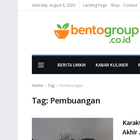
Saturday, August 8, 2026
Landing Page
Shop
Contact
BERITA UMKM
KABAR KULINER
Home
Tag
Pembuangan
Tag:
Pembuangan
Karak
Akhir