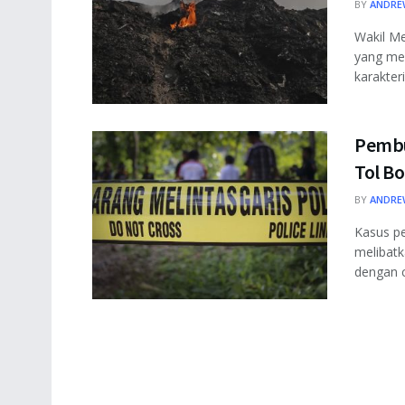
BY
ANDRE
Wakil M
yang me
karakter
Pembu
Tol B
BY
ANDRE
Kasus p
melibatk
dengan c