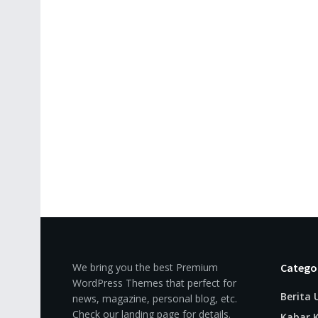
We bring you the best Premium
Catego
WordPress Themes that perfect for
Berita
news, magazine, personal blog, etc.
Check our landing page for details.
Kabar K