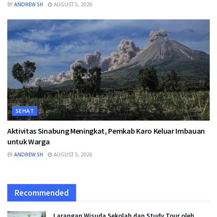
BY
ANDREW SH
AUGUST 5, 2026
SEHAT
Aktivitas Sinabung Meningkat, Pemkab Karo Keluar Imbauan
untuk Warga
BY
ANDREW SH
AUGUST 5, 2026
Recommended
Larangan Wisuda Sekolah dan Study Tour oleh