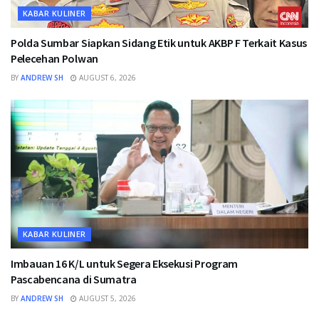
KABAR KULINER
Polda Sumbar Siapkan Sidang Etik untuk AKBP F Terkait Kasus
Pelecehan Polwan
BY
ANDREW SH
AUGUST 6, 2026
KABAR KULINER
Imbauan 16 K/L untuk Segera Eksekusi Program
Pascabencana di Sumatra
BY
ANDREW SH
AUGUST 5, 2026