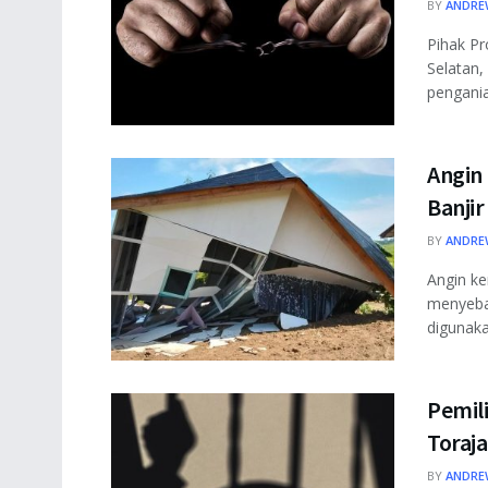
BY
ANDRE
Pihak P
Selatan,
pengania
Angin
Banjir
BY
ANDRE
Angin ke
menyeba
digunaka
Pemil
Toraja
BY
ANDRE