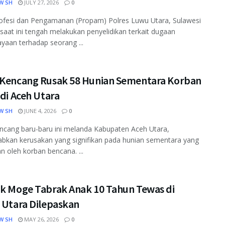
W SH
JULY 27, 2026
0
rofesi dan Pengamanan (Propam) Polres Luwu Utara, Sulawesi
 saat ini tengah melakukan penyelidikan terkait dugaan
yaan terhadap seorang ...
 Kencang Rusak 58 Hunian Sementara Korban
 di Aceh Utara
W SH
JUNE 4, 2026
0
ncang baru-baru ini melanda Kabupaten Aceh Utara,
bkan kerusakan yang signifikan pada hunian sementara yang
n oleh korban bencana. ...
ik Moge Tabrak Anak 10 Tahun Tewas di
 Utara Dilepaskan
W SH
MAY 26, 2026
0