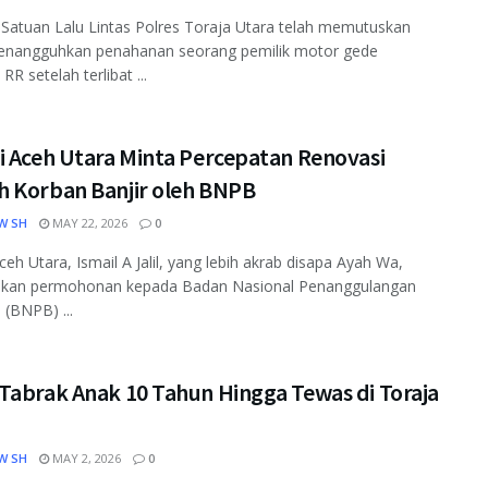
 Satuan Lalu Lintas Polres Toraja Utara telah memutuskan
enangguhkan penahanan seorang pemilik motor gede
l RR setelah terlibat ...
i Aceh Utara Minta Percepatan Renovasi
 Korban Banjir oleh BNPB
W SH
MAY 22, 2026
0
ceh Utara, Ismail A Jalil, yang lebih akrab disapa Ayah Wa,
kan permohonan kepada Badan Nasional Penanggulangan
(BNPB) ...
Tabrak Anak 10 Tahun Hingga Tewas di Toraja
W SH
MAY 2, 2026
0