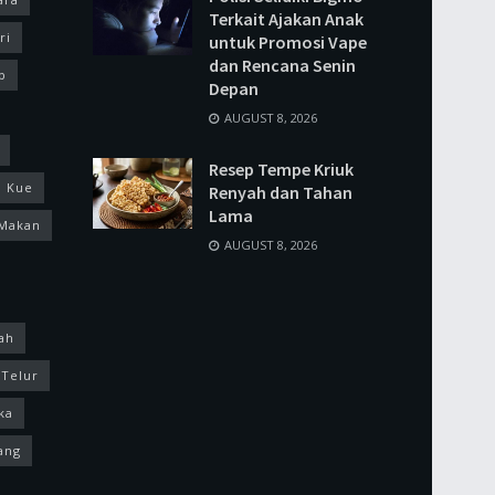
Terkait Ajakan Anak
ri
untuk Promosi Vape
dan Rencana Senin
p
Depan
AUGUST 8, 2026
Resep Tempe Kriuk
Kue
Renyah dan Tahan
Lama
Makan
AUGUST 8, 2026
ah
Telur
ka
ang