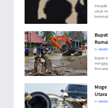
Penyidik
untuk m
berinisia
Bupat
Rumah
BY
ANDRE
Bupati A
mengaju
Bencana 
Moge 
Utara
BY
ANDRE