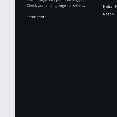
Check our landing page for details.
Kabar K
Resep
Learn more