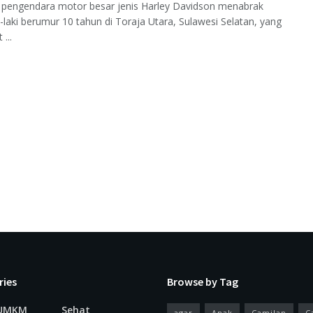
 pengendara motor besar jenis Harley Davidson menabrak
i-laki berumur 10 tahun di Toraja Utara, Sulawesi Selatan, yang
 ...
ries
Browse by Tag
 UMKM
Sehat
agar
Anak
Camilan
C