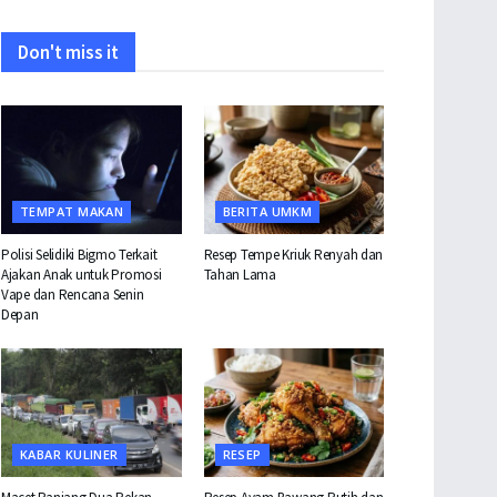
Don't miss it
TEMPAT MAKAN
BERITA UMKM
Polisi Selidiki Bigmo Terkait
Resep Tempe Kriuk Renyah dan
Ajakan Anak untuk Promosi
Tahan Lama
Vape dan Rencana Senin
Depan
KABAR KULINER
RESEP