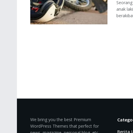
Seorang
anak lak
berakibat
We bring you the best Premium
Catego
WordPress Themes that perfect for
Berita
news, magazine, personal blog, etc.