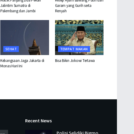
Macet Panjang Dua Pekan
Resep Ayam Bawang Putih dan
Jalintim Sumatra di
Garam yang Gurih serta
Palembang dan Jambi
Renyah
SEHAT
TEMPAT MAKAN
Kebangsaan Jaga Jakarta di
Bisa Bikin Jokowi Tertawa
Monas Hari Ini
Recent News
Polisi Selidiki Bigmo
ara