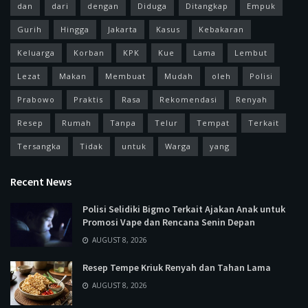
dan
dari
dengan
Diduga
Ditangkap
Empuk
Gurih
Hingga
Jakarta
Kasus
Kebakaran
Keluarga
Korban
KPK
Kue
Lama
Lembut
Lezat
Makan
Membuat
Mudah
oleh
Polisi
Prabowo
Praktis
Rasa
Rekomendasi
Renyah
Resep
Rumah
Tanpa
Telur
Tempat
Terkait
Tersangka
Tidak
untuk
Warga
yang
Recent News
Polisi Selidiki Bigmo Terkait Ajakan Anak untuk
Promosi Vape dan Rencana Senin Depan
AUGUST 8, 2026
Resep Tempe Kriuk Renyah dan Tahan Lama
AUGUST 8, 2026