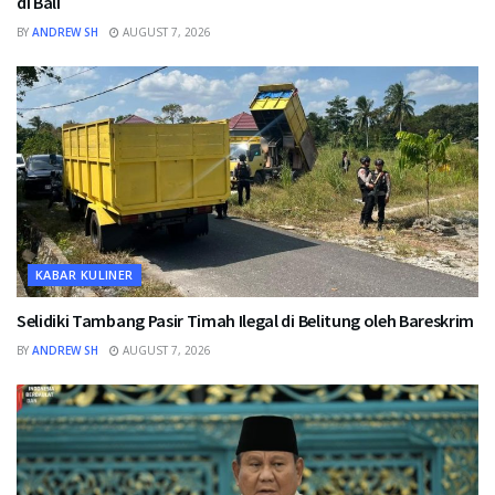
di Bali
BY
ANDREW SH
AUGUST 7, 2026
KABAR KULINER
Selidiki Tambang Pasir Timah Ilegal di Belitung oleh Bareskrim
BY
ANDREW SH
AUGUST 7, 2026