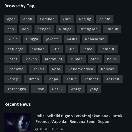
Browse by Tag
agar
Anak
Camilan
Cara
Daging
dalam
dan
dari
dengan
Diduga
Ditangkap
Empuk
Gurih
Hingga
Jakarta
Kasus
Kebakaran
Keluarga
Korban
KPK
Kue
Lama
Lembut
Lezat
Makan
Membuat
Mudah
oleh
Polisi
Prabowo
Praktis
Rasa
Rekomendasi
Renyah
Resep
Rumah
Tanpa
Telur
Tempat
Terkait
Tersangka
Tidak
untuk
Warga
yang
Recent News
Polisi Selidiki Bigmo Terkait Ajakan Anak untuk
Promosi Vape dan Rencana Senin Depan
AUGUST 8, 2026