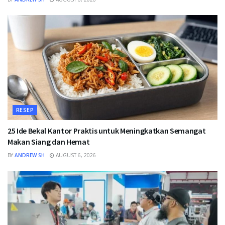
RESEP
25 Ide Bekal Kantor Praktis untuk Meningkatkan Semangat
Makan Siang dan Hemat
BY
ANDREW SH
AUGUST 6, 2026