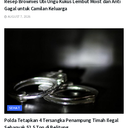
Resep Brownies Ubi Ungu Kukus Lembut Moist dan Anti
Gagal untuk Camilan Keluarga
AUGUST 7, 2026
SEHAT
Polda Tetapkan 4 Tersangka Penampung Timah Ilegal
Sebanyak 52,5 Ton di Belitung