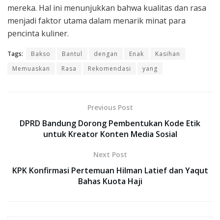
mereka. Hal ini menunjukkan bahwa kualitas dan rasa
menjadi faktor utama dalam menarik minat para
pencinta kuliner.
Tags:
Bakso
Bantul
dengan
Enak
Kasihan
Memuaskan
Rasa
Rekomendasi
yang
Previous Post
DPRD Bandung Dorong Pembentukan Kode Etik
untuk Kreator Konten Media Sosial
Next Post
KPK Konfirmasi Pertemuan Hilman Latief dan Yaqut
Bahas Kuota Haji