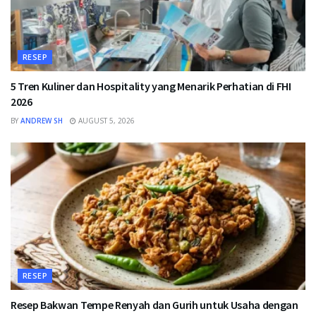
RESEP
5 Tren Kuliner dan Hospitality yang Menarik Perhatian di FHI
2026
BY
ANDREW SH
AUGUST 5, 2026
RESEP
Resep Bakwan Tempe Renyah dan Gurih untuk Usaha dengan