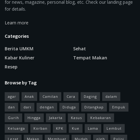
for news, magazine, personal blog, etc. Check our landing page
for details.
Learn more
Categories
Berita UMKM
Sehat
Kabar Kuliner
Tempat Makan
Resep
Browse by Tag
agar
Anak
Camilan
Cara
Daging
dalam
dan
dari
dengan
Diduga
Ditangkap
Empuk
Gurih
Hingga
Jakarta
Kasus
Kebakaran
Keluarga
Korban
KPK
Kue
Lama
Lembut
Lezat
Makan
Membuat
Mudah
oleh
Polisi