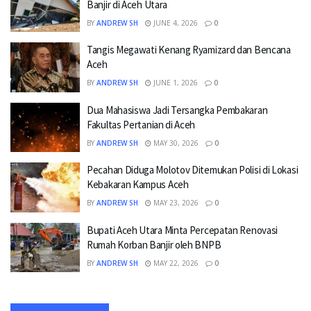
Banjir di Aceh Utara
BY
ANDREW SH
JUNE 4, 2026
0
Tangis Megawati Kenang Ryamizard dan Bencana
Aceh
BY
ANDREW SH
JUNE 1, 2026
0
Dua Mahasiswa Jadi Tersangka Pembakaran
Fakultas Pertanian di Aceh
BY
ANDREW SH
MAY 30, 2026
0
Pecahan Diduga Molotov Ditemukan Polisi di Lokasi
Kebakaran Kampus Aceh
BY
ANDREW SH
MAY 23, 2026
0
Bupati Aceh Utara Minta Percepatan Renovasi
Rumah Korban Banjir oleh BNPB
BY
ANDREW SH
MAY 22, 2026
0