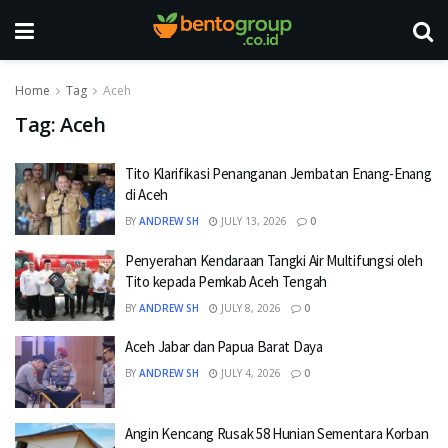
Home
Tag
Aceh
Tag:
Aceh
Tito Klarifikasi Penanganan Jembatan Enang-Enang
di Aceh
BY
ANDREW SH
JULY 13, 2026
0
Penyerahan Kendaraan Tangki Air Multifungsi oleh
Tito kepada Pemkab Aceh Tengah
BY
ANDREW SH
JULY 8, 2026
0
Aceh Jabar dan Papua Barat Daya
BY
ANDREW SH
JULY 4, 2026
0
Angin Kencang Rusak 58 Hunian Sementara Korban