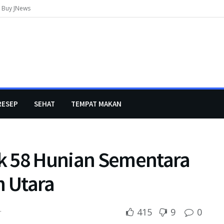
Buy JNews
RESEP
SEHAT
TEMPAT MAKAN
k 58 Hunian Sementara
h Utara
415
9
0
r