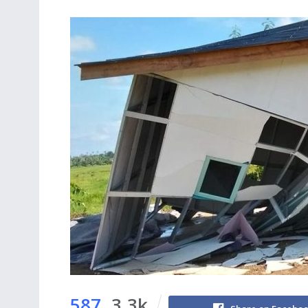
587
3.3k