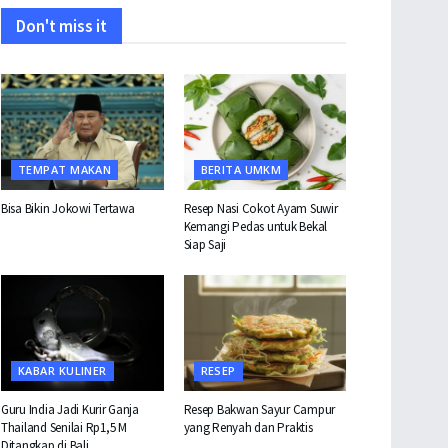
Don't miss it
TEMPAT MAKAN
BERITA UMKM
Bisa Bikin Jokowi Tertawa
Resep Nasi Cokot Ayam Suwir
Kemangi Pedas untuk Bekal
Siap Saji
KABAR KULINER
RESEP
Guru India Jadi Kurir Ganja
Resep Bakwan Sayur Campur
Thailand Senilai Rp1,5 M
yang Renyah dan Praktis
Ditangkap di Bali