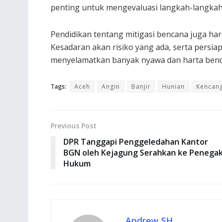
penting untuk mengevaluasi langkah-langkah 
Pendidikan tentang mitigasi bencana juga ha
Kesadaran akan risiko yang ada, serta persi
menyelamatkan banyak nyawa dan harta bend
Tags:
Aceh
Angin
Banjir
Hunian
Kencan
Previous Post
DPR Tanggapi Penggeledahan Kantor
BGN oleh Kejagung Serahkan ke Penega
Hukum
Andrew SH