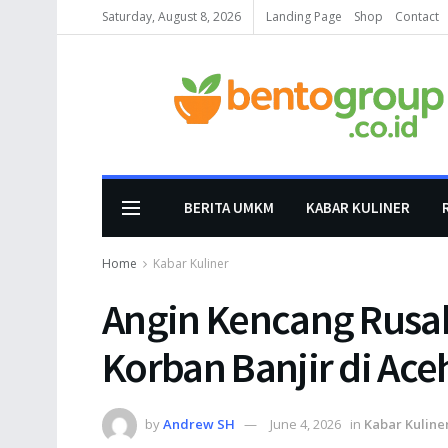
Saturday, August 8, 2026
Landing Page
Shop
Contact
BERITA UMKM
KABAR KULINER
Home
Kabar Kuliner
Angin Kencang Rusa
Korban Banjir di Ace
by
Andrew SH
June 4, 2026
in
Kabar Kuline