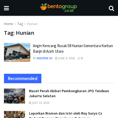
Home
Tag
Hunian
Tag:
Hunian
Angin Kencang Rusak 58 Hunian Sementara Korban
Banjir di Aceh Utara
BY
ANDREW SH
JUNE 4, 2026
0
Recommended
Macet Parah Akibat Pembongkaran JPO Tendean
Jakarta Selatan
JULY 14, 2026
Laporkan Rismon dan Istri oleh Roy Suryo Cs