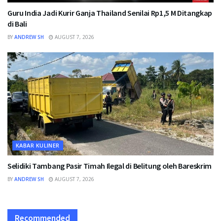
Guru India Jadi Kurir Ganja Thailand Senilai Rp1,5 M Ditangkap
di Bali
BY
ANDREW SH
AUGUST 7, 2026
KABAR KULINER
Selidiki Tambang Pasir Timah Ilegal di Belitung oleh Bareskrim
BY
ANDREW SH
AUGUST 7, 2026
Recommended