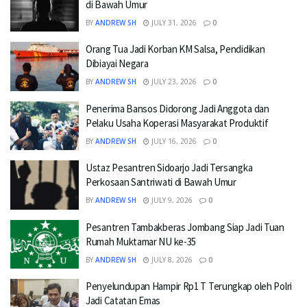
di Bawah Umur
BY
ANDREW SH
JULY 31, 2026
0
Orang Tua Jadi Korban KM Salsa, Pendidikan
Dibiayai Negara
BY
ANDREW SH
JULY 23, 2026
0
Penerima Bansos Didorong Jadi Anggota dan
Pelaku Usaha Koperasi Masyarakat Produktif
BY
ANDREW SH
JULY 16, 2026
0
Ustaz Pesantren Sidoarjo Jadi Tersangka
Perkosaan Santriwati di Bawah Umur
BY
ANDREW SH
JULY 9, 2026
0
Pesantren Tambakberas Jombang Siap Jadi Tuan
Rumah Muktamar NU ke-35
BY
ANDREW SH
JULY 8, 2026
0
Penyelundupan Hampir Rp1 T Terungkap oleh Polri
Jadi Catatan Emas