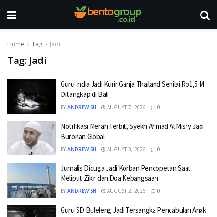
Home
Tag
Jadi
Tag:
Jadi
Guru India Jadi Kurir Ganja Thailand Senilai Rp1,5 M
Ditangkap di Bali
BY
ANDREW SH
AUGUST 7, 2026
0
Notifikasi Merah Terbit, Syekh Ahmad Al Misry Jadi
Buronan Global
BY
ANDREW SH
AUGUST 3, 2026
0
Jurnalis Diduga Jadi Korban Pencopetan Saat
Meliput Zikir dan Doa Kebangsaan
BY
ANDREW SH
AUGUST 2, 2026
0
Guru SD Buleleng Jadi Tersangka Pencabulan Anak