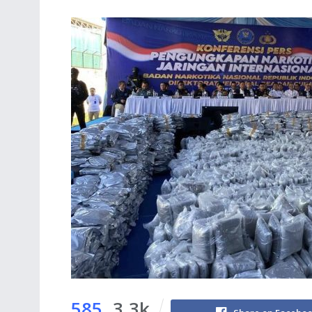
585
3.3k