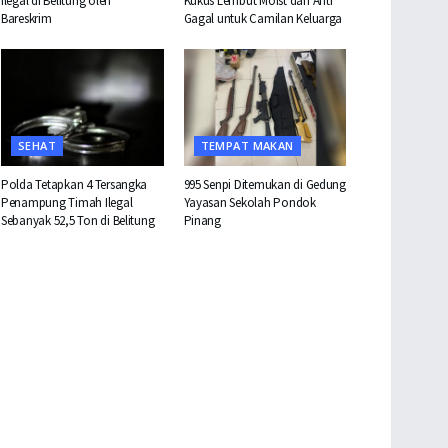
Ilegal di Belitung oleh
Kukus Lembut Moist dan Anti
Bareskrim
Gagal untuk Camilan Keluarga
SEHAT
TEMPAT MAKAN
Polda Tetapkan 4 Tersangka
995 Senpi Ditemukan di Gedung
Penampung Timah Ilegal
Yayasan Sekolah Pondok
Sebanyak 52,5 Ton di Belitung
Pinang