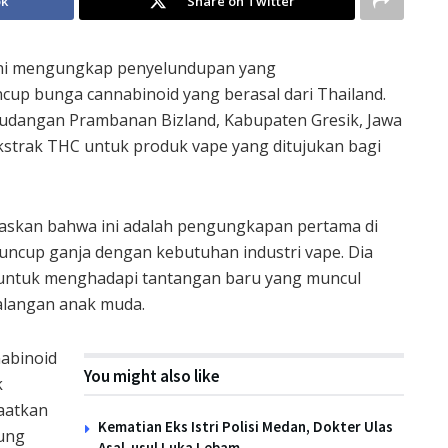
ok
Share on Twitter
ini mengungkap penyelundupan yang
up bunga cannabinoid yang berasal dari Thailand.
gudangan Prambanan Bizland, Kabupaten Gresik, Jawa
kstrak THC untuk produk vape yang ditujukan bagi
askan bahwa ini adalah pengungkapan pertama di
ncup ganja dengan kebutuhan industri vape. Dia
 untuk menghadapi tantangan baru yang muncul
kalangan anak muda.
nabinoid
You might also like
k
aatkan
Kematian Eks Istri Polisi Medan, Dokter Ulas
bung
Asal-usul Luka Lebam