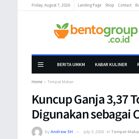
Friday, August 7, 2026
Landing Page
Shop
Contact
B
BERITA UMKM
KABAR KULINER
Home
Tempat Makan
Kuncup Ganja 3,37 To
Digunakan sebagai C
by
Andrew SH
July 3, 2026
in
Tempat Maka