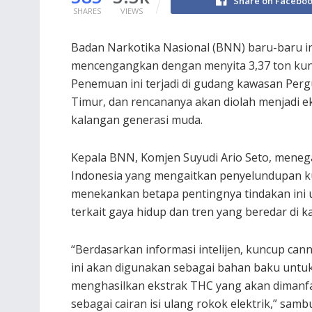
Share on Facebo
SHARES
VIEWS
Badan Narkotika Nasional (BNN) baru-baru 
mencengangkan dengan menyita 3,37 ton kunc
Penemuan ini terjadi di gudang kawasan Per
Timur, dan rencananya akan diolah menjadi e
kalangan generasi muda.
Kepala BNN, Komjen Suyudi Ario Seto, meneg
Indonesia yang mengaitkan penyelundupan ku
menekankan betapa pentingnya tindakan ini
terkait gaya hidup dan tren yang beredar di 
“Berdasarkan informasi intelijen, kuncup can
ini akan digunakan sebagai bahan baku untu
menghasilkan ekstrak THC yang akan dimanf
sebagai cairan isi ulang rokok elektrik,” sam