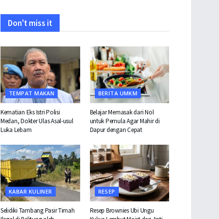
Don't miss it
TEMPAT MAKAN
BERITA UMKM
Kematian Eks Istri Polisi
Belajar Memasak dari Nol
Medan, Dokter Ulas Asal-usul
untuk Pemula Agar Mahir di
Luka Lebam
Dapur dengan Cepat
KABAR KULINER
RESEP
Selidiki Tambang Pasir Timah
Resep Brownies Ubi Ungu