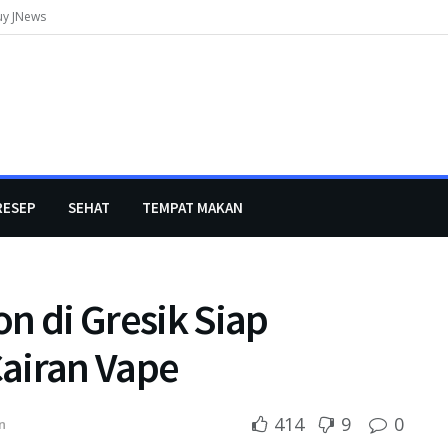
uy JNews
RESEP
SEHAT
TEMPAT MAKAN
n di Gresik Siap
airan Vape
414
9
0
n