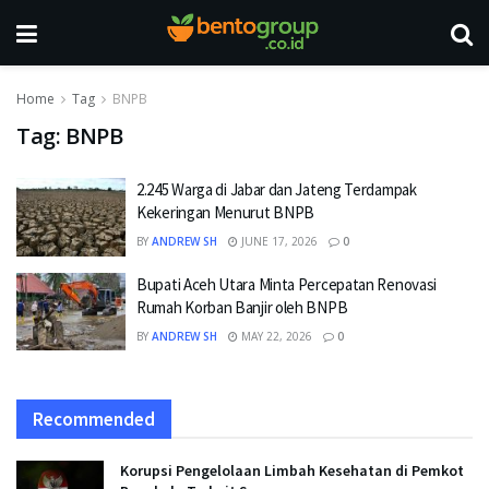
Home
Tag
BNPB
Tag:
BNPB
2.245 Warga di Jabar dan Jateng Terdampak
Kekeringan Menurut BNPB
BY
ANDREW SH
JUNE 17, 2026
0
Bupati Aceh Utara Minta Percepatan Renovasi
Rumah Korban Banjir oleh BNPB
BY
ANDREW SH
MAY 22, 2026
0
Recommended
Korupsi Pengelolaan Limbah Kesehatan di Pemkot