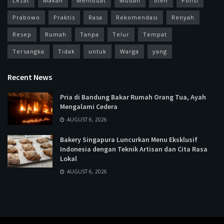
Lezat
Makan
Membuat
Mudah
oleh
Polisi
Prabowo
Praktis
Rasa
Rekomendasi
Renyah
Resep
Rumah
Tanpa
Telur
Tempat
Tersangka
Tidak
untuk
Warga
yang
Recent News
Pria di Bandung Bakar Rumah Orang Tua, Ayah
Mengalami Cedera
AUGUST 6, 2026
Bakery Singapura Luncurkan Menu Eksklusif
Indonesia dengan Teknik Artisan dan Cita Rasa
Lokal
AUGUST 6, 2026