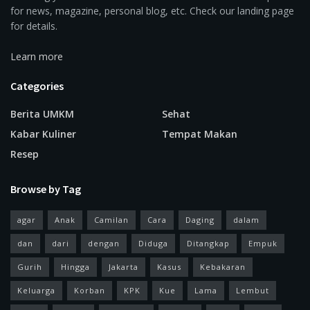
for news, magazine, personal blog, etc. Check our landing page
for details.
Learn more
Categories
Berita UMKM
Sehat
Kabar Kuliner
Tempat Makan
Resep
Browse by Tag
agar
Anak
Camilan
Cara
Daging
dalam
dan
dari
dengan
Diduga
Ditangkap
Empuk
Gurih
Hingga
Jakarta
Kasus
Kebakaran
Keluarga
Korban
KPK
Kue
Lama
Lembut