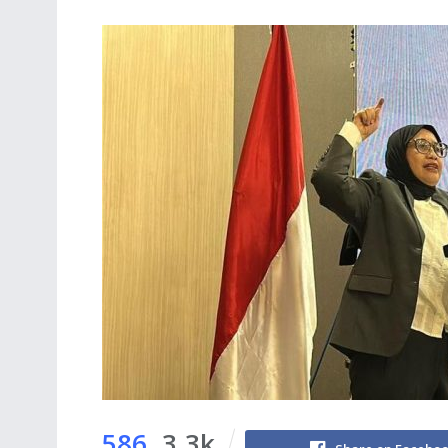
586
3.3k