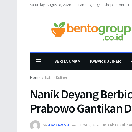
Saturday, August 8, 2026
Landing Page
Shop
Contact
BERITA UMKM
KABAR KULINER
Home
Kabar Kuliner
Nanik Deyang Berbic
Prabowo Gantikan 
by
Andrew SH
June 3, 2026
in
Kabar Kuline