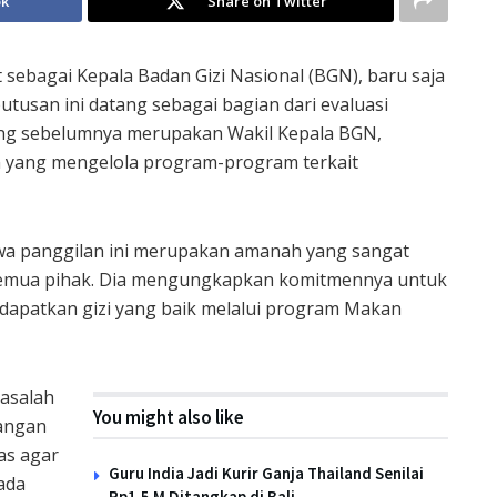
ok
Share on Twitter
ebagai Kepala Badan Gizi Nasional (BGN), baru saja
utusan ini datang sebagai bagian dari evaluasi
yang sebelumnya merupakan Wakil Kepala BGN,
 yang mengelola program-program terkait
hwa panggilan ini merupakan amanah yang sangat
semua pihak. Dia mengungkapkan komitmennya untuk
apatkan gizi yang baik melalui program Makan
asalah
You might also like
langan
as agar
Guru India Jadi Kurir Ganja Thailand Senilai
ada
Rp1,5 M Ditangkap di Bali