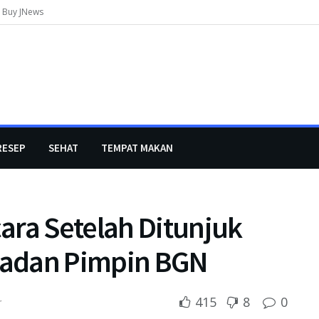
Buy JNews
RESEP
SEHAT
TEMPAT MAKAN
ara Setelah Ditunjuk
Dadan Pimpin BGN
415
8
0
r