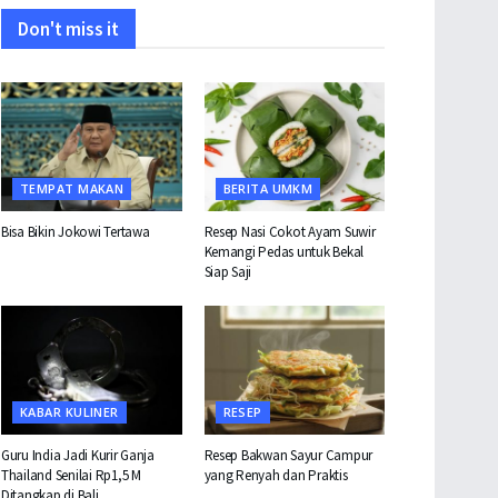
Don't miss it
TEMPAT MAKAN
BERITA UMKM
Bisa Bikin Jokowi Tertawa
Resep Nasi Cokot Ayam Suwir
Kemangi Pedas untuk Bekal
Siap Saji
KABAR KULINER
RESEP
Guru India Jadi Kurir Ganja
Resep Bakwan Sayur Campur
Thailand Senilai Rp1,5 M
yang Renyah dan Praktis
Ditangkap di Bali