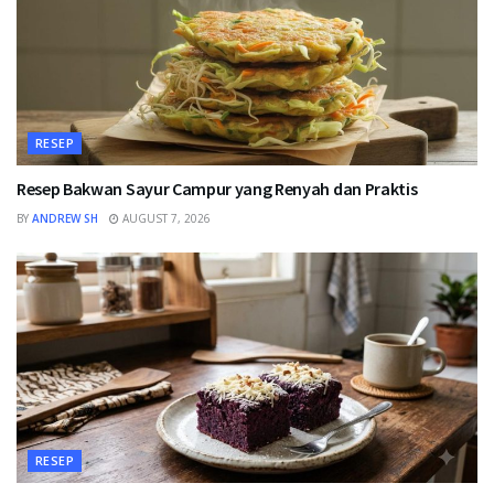
RESEP
Resep Bakwan Sayur Campur yang Renyah dan Praktis
BY
ANDREW SH
AUGUST 7, 2026
RESEP