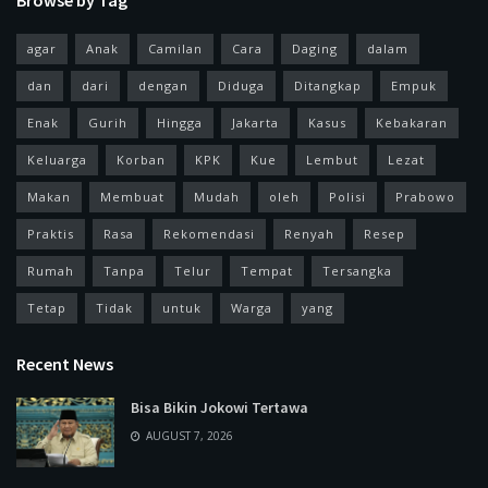
agar
Anak
Camilan
Cara
Daging
dalam
dan
dari
dengan
Diduga
Ditangkap
Empuk
Enak
Gurih
Hingga
Jakarta
Kasus
Kebakaran
Keluarga
Korban
KPK
Kue
Lembut
Lezat
Makan
Membuat
Mudah
oleh
Polisi
Prabowo
Praktis
Rasa
Rekomendasi
Renyah
Resep
Rumah
Tanpa
Telur
Tempat
Tersangka
Tetap
Tidak
untuk
Warga
yang
Recent News
Bisa Bikin Jokowi Tertawa
AUGUST 7, 2026