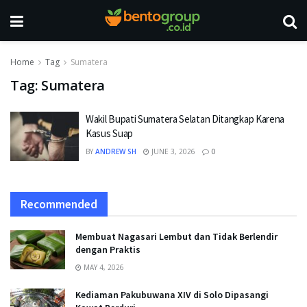
Home
Tag
Sumatera
Tag:
Sumatera
Wakil Bupati Sumatera Selatan Ditangkap Karena
Kasus Suap
BY
ANDREW SH
JUNE 3, 2026
0
Recommended
Membuat Nagasari Lembut dan Tidak Berlendir
dengan Praktis
MAY 4, 2026
Kediaman Pakubuwana XIV di Solo Dipasangi