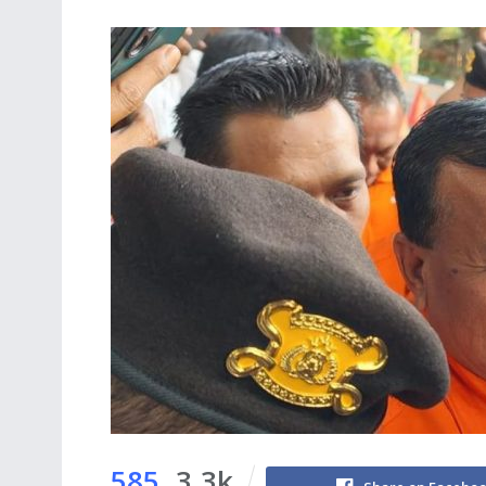
585
3.3k