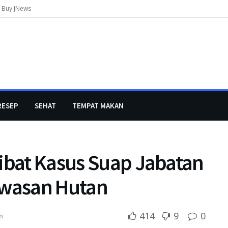
Buy JNews
RESEP
SEHAT
TEMPAT MAKAN
libat Kasus Suap Jabatan
wasan Hutan
414
9
0
n