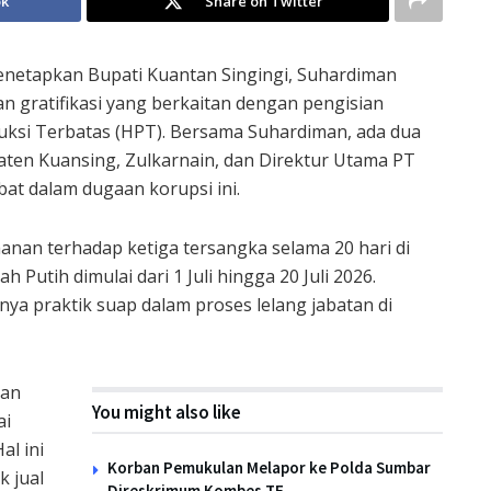
ok
Share on Twitter
enetapkan Bupati Kuantan Singingi, Suhardiman
n gratifikasi yang berkaitan dengan pengisian
uksi Terbatas (HPT). Bersama Suhardiman, ada dua
paten Kuansing, Zulkarnain, dan Direktur Utama PT
ibat dalam dugaan korupsi ini.
anan terhadap ketiga tersangka selama 20 hari di
tih dimulai dari 1 Juli hingga 20 Juli 2026.
nya praktik suap dalam proses lelang jabatan di
man
You might also like
ai
al ini
Korban Pemukulan Melapor ke Polda Sumbar
k jual
Direskrimum Kombes TF