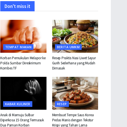
Don't miss it
TEMPAT MAKAN
BERITA UMKM
Korban Pemukulan Melapor ke
Resep Praktis Nasi Liwet Sayur
Polda Sumbar Direskrimum
Gurih Sederhana yang Mudah
Kombes TF
Dimasak
KABAR KULINER
RESEP
Anak di Mamuju Sulbar
Membuat Tempe Saus Korea
Diperkosa 15 Orang Termasuk
Pedas Manis dengan Tekstur
Dua Paman Korban
Krispi yang Tahan Lama