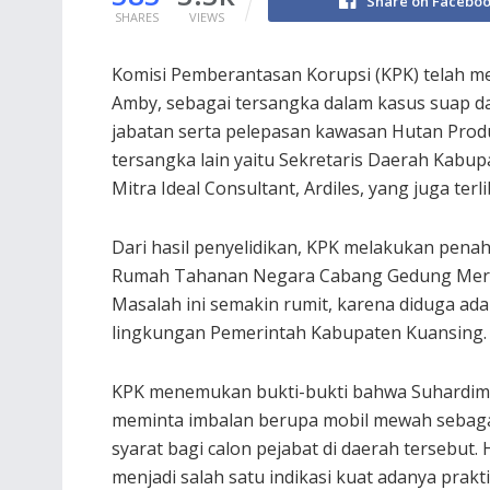
Share on Facebo
SHARES
VIEWS
Komisi Pemberantasan Korupsi (KPK) telah m
Amby, sebagai tersangka dalam kasus suap da
jabatan serta pelepasan kawasan Hutan Prod
tersangka lain yaitu Sekretaris Daerah Kabu
Mitra Ideal Consultant, Ardiles, yang juga terl
Dari hasil penyelidikan, KPK melakukan penah
Rumah Tahanan Negara Cabang Gedung Merah Pu
Masalah ini semakin rumit, karena diduga ada
lingkungan Pemerintah Kabupaten Kuansing.
KPK menemukan bukti-bukti bahwa Suhardi
meminta imbalan berupa mobil mewah sebag
syarat bagi calon pejabat di daerah tersebut. H
menjadi salah satu indikasi kuat adanya prakti