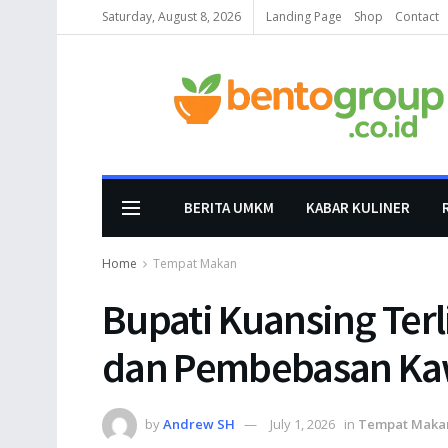
Saturday, August 8, 2026
Landing Page
Shop
Contact
BERITA UMKM
KABAR KULINER
Home
Tempat Makan
Bupati Kuansing Ter
dan Pembebasan Ka
by
Andrew SH
July 1, 2026
in
Tempat Maka