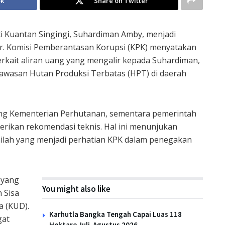
ok
Share on Twitter
i Kuantan Singingi, Suhardiman Amby, menjadi
ir. Komisi Pemberantasan Korupsi (KPK) menyatakan
erkait aliran uang yang mengalir kepada Suhardiman,
awasan Hutan Produksi Terbatas (HPT) di daerah
g Kementerian Perhutanan, sementara pemerintah
rikan rekomendasi teknis. Hal ini menunjukan
nilah yang menjadi perhatian KPK dalam penegakan
 yang
You might also like
 Sisa
a (KUD).
Karhutla Bangka Tengah Capai Luas 118
gat
Hektare Juli-Agustus 2026