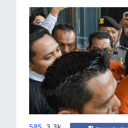
585
3.3k