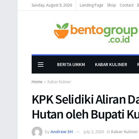
Sunday, August 9, 2026
Landing Page
Shop
Contact
BERITA UMKM
KABAR KULINER
Home
Kabar Kuliner
KPK Selidiki Aliran 
Hutan oleh Bupati K
by
Andrew SH
July 2, 2026
in
Kabar Kuliner