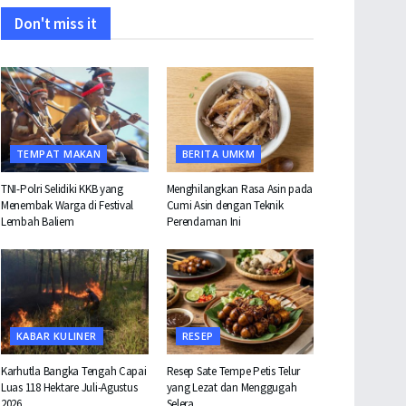
Don't miss it
TEMPAT MAKAN
BERITA UMKM
TNI-Polri Selidiki KKB yang
Menghilangkan Rasa Asin pada
Menembak Warga di Festival
Cumi Asin dengan Teknik
Lembah Baliem
Perendaman Ini
KABAR KULINER
RESEP
Karhutla Bangka Tengah Capai
Resep Sate Tempe Petis Telur
Luas 118 Hektare Juli-Agustus
yang Lezat dan Menggugah
2026
Selera