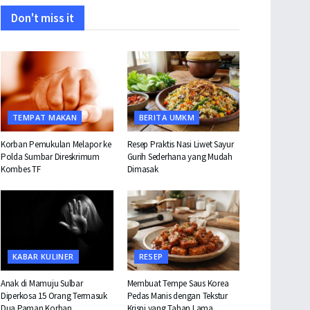
Don't miss it
TEMPAT MAKAN
BERITA UMKM
Korban Pemukulan Melapor ke
Resep Praktis Nasi Liwet Sayur
Polda Sumbar Direskrimum
Gurih Sederhana yang Mudah
Kombes TF
Dimasak
KABAR KULINER
RESEP
Anak di Mamuju Sulbar
Membuat Tempe Saus Korea
Diperkosa 15 Orang Termasuk
Pedas Manis dengan Tekstur
Dua Paman Korban
Krispi yang Tahan Lama