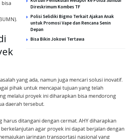
Korban Pemukulan Melapor ke Polda Sumbar
 bisa
Direskrimum Kombes TF
Polisi Selidiki Bigmo Terkait Ajakan Anak
(BUMN).
untuk Promosi Vape dan Rencana Senin
Depan
di
Bisa Bikin Jokowi Tertawa
yek
salah yang ada, namun juga mencari solusi inovatif.
ai pihak untuk mencapai tujuan yang telah
ung melalui proyek ini diharapkan bisa mendorong
a daerah tersebut.
g harus ditangani dengan cermat. AHY diharapkan
kelanjutan agar proyek ini dapat berjalan dengan
 memajukan jaringan transportasi nasional yang