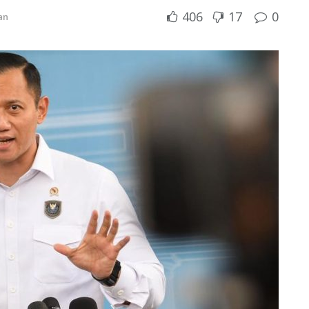
406
17
0
an