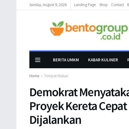
Sunday, August 9, 2026
Landing Page
Shop
Contact
BERITA UMKM
KABAR KULINER
Home
Tempat Makan
Demokrat Menyataka
Proyek Kereta Cepa
Dijalankan