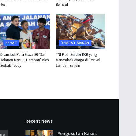
Tes
Berhasil
SEHAT
TEMPAT MAKAN
Disambut Puisi Siswa SR ‘Dari
TNI-Polri Selidiki KKB yang
Jalanan Menuju Harapan’ oleh
Menembak Warga di Festival
Seskab Teddy
Lembah Baliem
Recent News
Pengusutan Kasus
ara