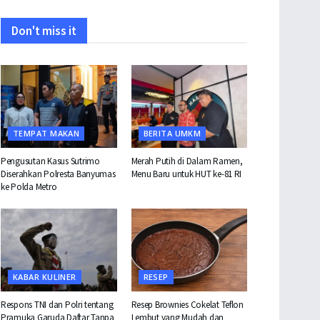
Don't miss it
TEMPAT MAKAN
BERITA UMKM
Pengusutan Kasus Sutrimo
Merah Putih di Dalam Ramen,
Diserahkan Polresta Banyumas
Menu Baru untuk HUT ke-81 RI
ke Polda Metro
KABAR KULINER
RESEP
Respons TNI dan Polri tentang
Resep Brownies Cokelat Teflon
Pramuka Garuda Daftar Tanpa
Lembut yang Mudah dan