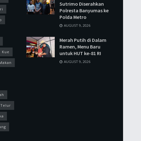
Sutrimo Diserahkan
ri
Polresta Banyumas ke
Polda Metro
p
AUGUST 9, 2026
Merah Putih di Dalam
Ramen, Menu Baru
Kue
untuk HUT ke-81 RI
AUGUST 9, 2026
Makan
ah
Telur
ka
ang