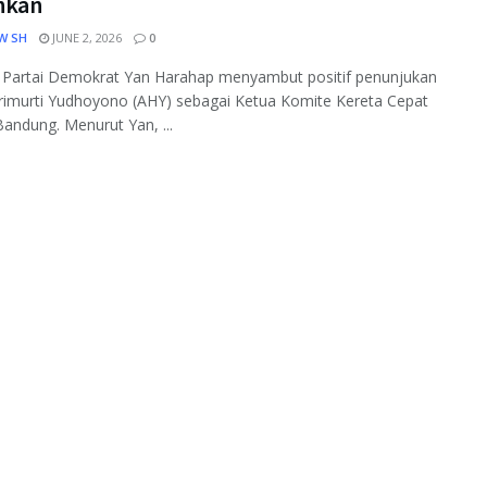
ankan
W SH
JUNE 2, 2026
0
s Partai Demokrat Yan Harahap menyambut positif penunjukan
rimurti Yudhoyono (AHY) sebagai Ketua Komite Kereta Cepat
Bandung. Menurut Yan, ...