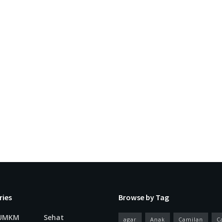
ries
Browse by Tag
 UMKM
Sehat
agar
Anak
Camilan
C