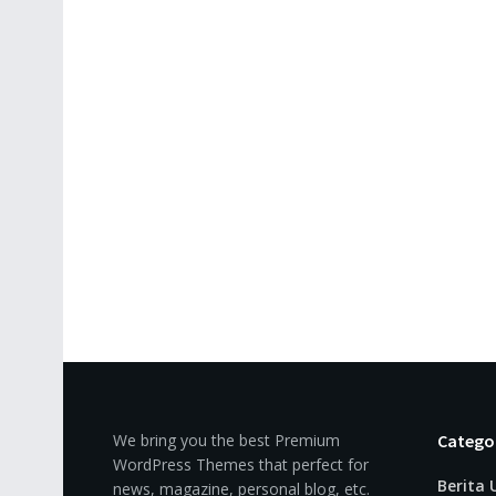
We bring you the best Premium
Catego
WordPress Themes that perfect for
Berita
news, magazine, personal blog, etc.