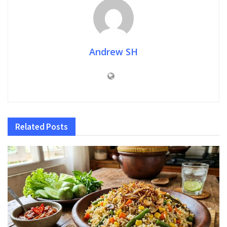
Andrew SH
Related
Posts