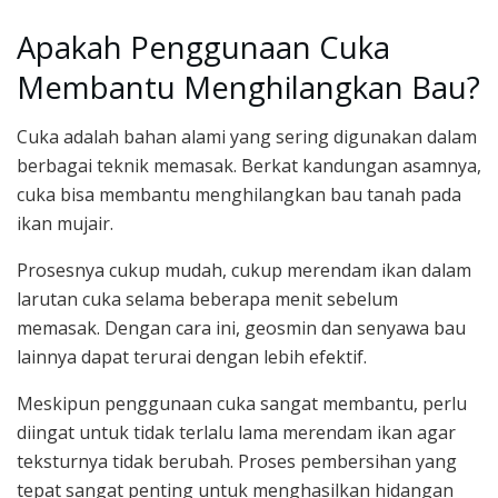
Apakah Penggunaan Cuka
Membantu Menghilangkan Bau?
Cuka adalah bahan alami yang sering digunakan dalam
berbagai teknik memasak. Berkat kandungan asamnya,
cuka bisa membantu menghilangkan bau tanah pada
ikan mujair.
Prosesnya cukup mudah, cukup merendam ikan dalam
larutan cuka selama beberapa menit sebelum
memasak. Dengan cara ini, geosmin dan senyawa bau
lainnya dapat terurai dengan lebih efektif.
Meskipun penggunaan cuka sangat membantu, perlu
diingat untuk tidak terlalu lama merendam ikan agar
teksturnya tidak berubah. Proses pembersihan yang
tepat sangat penting untuk menghasilkan hidangan