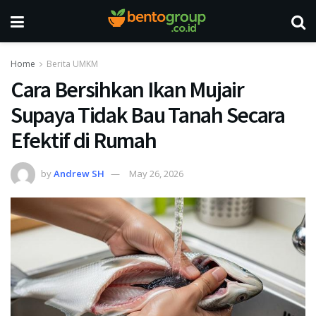
Home
Berita UMKM
Cara Bersihkan Ikan Mujair
Supaya Tidak Bau Tanah Secara
Efektif di Rumah
by
Andrew SH
May 26, 2026