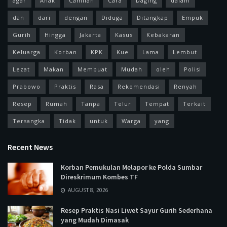
agar
Anak
Camilan
Cara
Daging
dalam
dan
dari
dengan
Diduga
Ditangkap
Empuk
Gurih
Hingga
Jakarta
Kasus
Kebakaran
Keluarga
Korban
KPK
Kue
Lama
Lembut
Lezat
Makan
Membuat
Mudah
oleh
Polisi
Prabowo
Praktis
Rasa
Rekomendasi
Renyah
Resep
Rumah
Tanpa
Telur
Tempat
Terkait
Tersangka
Tidak
untuk
Warga
yang
Recent News
Korban Pemukulan Melapor ke Polda Sumbar
Direskrimum Kombes TF
AUGUST 8, 2026
Resep Praktis Nasi Liwet Sayur Gurih Sederhana
yang Mudah Dimasak