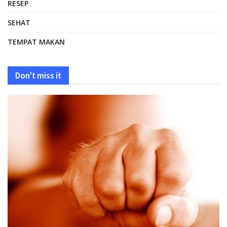
RESEP
SEHAT
TEMPAT MAKAN
Don't miss it