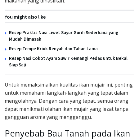
makanan yang dihasilkan.
You might also like
Resep Praktis Nasi Liwet Sayur Gurih Sederhana yang
Mudah Dimasak
Resep Tempe Kriuk Renyah dan Tahan Lama
Resep Nasi Cokot Ayam Suwir Kemangi Pedas untuk Bekal
Siap Saji
Untuk memaksimalkan kualitas ikan mujair ini, penting
untuk memahami langkah-langkah yang tepat dalam
mengolahnya. Dengan cara yang tepat, semua orang
dapat menikmati olahan ikan mujair yang lezat tanpa
gangguan aroma yang mengganggu.
Penyebab Bau Tanah pada Ikan