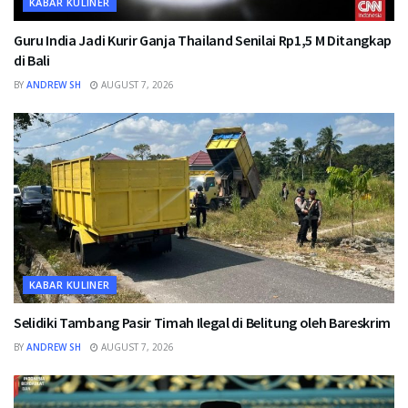
KABAR KULINER
Guru India Jadi Kurir Ganja Thailand Senilai Rp1,5 M Ditangkap
di Bali
BY
ANDREW SH
AUGUST 7, 2026
KABAR KULINER
Selidiki Tambang Pasir Timah Ilegal di Belitung oleh Bareskrim
BY
ANDREW SH
AUGUST 7, 2026