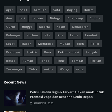
agar
Anak
Camilan
Cara
Daging
dalam
dan
dari
dengan
Diduga
Ditangkap
Empuk
Gurih
Hingga
Jakarta
Kasus
Kebakaran
Keluarga
Korban
KPK
Kue
Lama
Lembut
Lezat
Makan
Membuat
Mudah
oleh
Polisi
Prabowo
Praktis
Rasa
Rekomendasi
Renyah
Resep
Rumah
Tanpa
Telur
Tempat
Terkait
Tersangka
Tidak
untuk
Warga
yang
Recent News
Polisi Selidiki Bigmo Terkait Ajakan Anak untuk
Promosi Vape dan Rencana Senin Depan
AUGUST 8, 2026