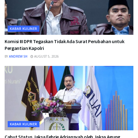
KABAR KULINER
Komisi III DPR Tegaskan Tidak Ada Surat Perubahan untuk
Pergantian Kapolri
BY
ANDREW SH
AUGUST 5, 2026
KABAR KULINER
Cabut Status Jaksa Febrie Adriansyah oleh Jaksa Agung