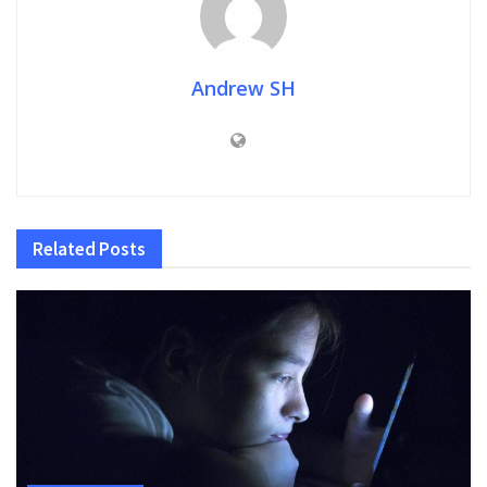
Andrew SH
Related
Posts