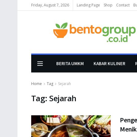
Friday, August 7, 2026
Landing Page
Shop
Contact
B
BERITA UMKM
KABAR KULINER
Home
Tag
Sejarah
Tag:
Sejarah
Penger
Menik