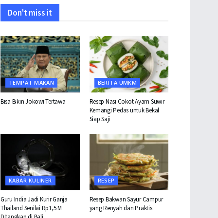
Don't miss it
TEMPAT MAKAN
BERITA UMKM
Bisa Bikin Jokowi Tertawa
Resep Nasi Cokot Ayam Suwir
Kemangi Pedas untuk Bekal
Siap Saji
KABAR KULINER
RESEP
Guru India Jadi Kurir Ganja
Resep Bakwan Sayur Campur
Thailand Senilai Rp1,5 M
yang Renyah dan Praktis
Ditangkap di Bali