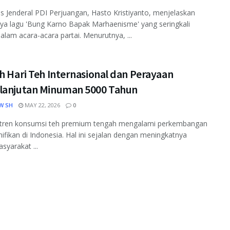
is Jenderal PDI Perjuangan, Hasto Kristiyanto, menjelaskan
ya lagu 'Bung Karno Bapak Marhaenisme' yang seringkali
dalam acara-acara partai. Menurutnya, ...
h Hari Teh Internasional dan Perayaan
lanjutan Minuman 5000 Tahun
W SH
MAY 22, 2026
0
i, tren konsumsi teh premium tengah mengalami perkembangan
nifikan di Indonesia. Hal ini sejalan dengan meningkatnya
syarakat ...