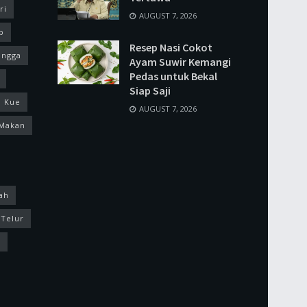
ri
AUGUST 7, 2026
p
Resep Nasi Cokot
ingga
Ayam Suwir Kemangi
Pedas untuk Bekal
Siap Saji
Kue
AUGUST 7, 2026
Makan
ah
Telur
k