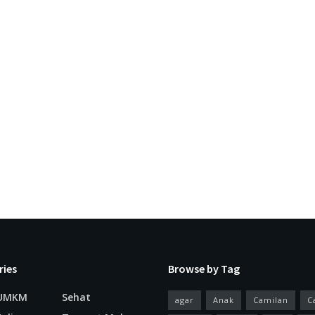
ries
Browse by Tag
 UMKM
Sehat
agar
Anak
Camilan
C