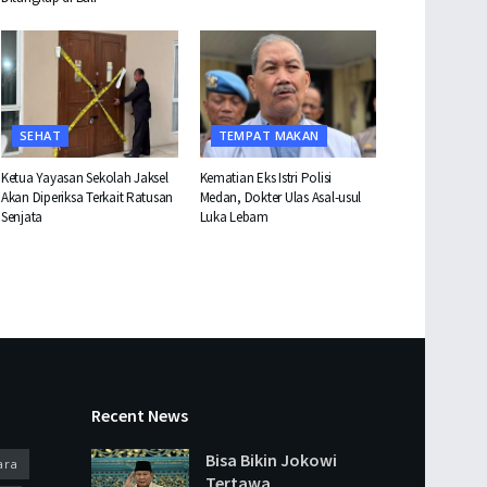
SEHAT
TEMPAT MAKAN
Ketua Yayasan Sekolah Jaksel
Kematian Eks Istri Polisi
Akan Diperiksa Terkait Ratusan
Medan, Dokter Ulas Asal-usul
Senjata
Luka Lebam
Recent News
Bisa Bikin Jokowi
ara
Tertawa