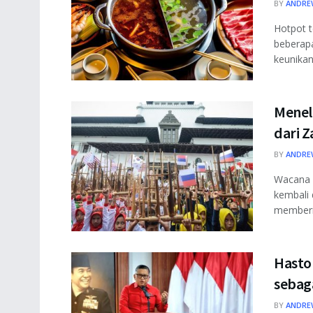
BY
ANDRE
Hotpot t
beberapa
keunikan 
Menel
dari 
BY
ANDRE
Wacana 
kembali 
memberik
Hasto
sebaga
BY
ANDRE