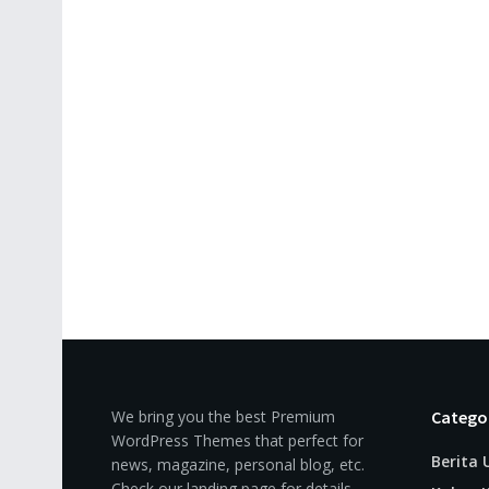
We bring you the best Premium
Catego
WordPress Themes that perfect for
Berita
news, magazine, personal blog, etc.
Check our landing page for details.