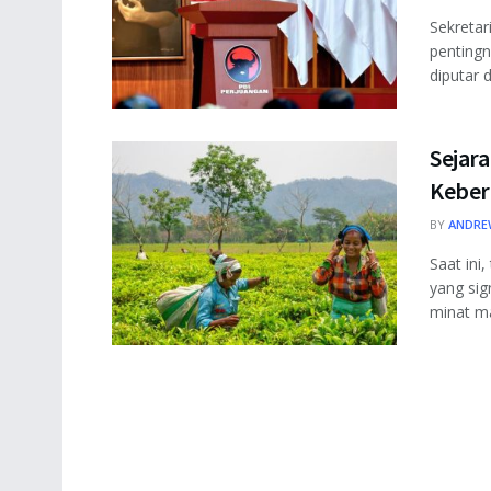
Sekretar
pentingn
diputar 
Sejara
Keber
BY
ANDRE
Saat in
yang sig
minat ma