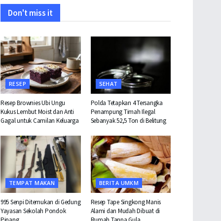
Don't miss it
RESEP
SEHAT
Resep Brownies Ubi Ungu
Polda Tetapkan 4 Tersangka
Kukus Lembut Moist dan Anti
Penampung Timah Ilegal
Gagal untuk Camilan Keluarga
Sebanyak 52,5 Ton di Belitung
TEMPAT MAKAN
BERITA UMKM
995 Senpi Ditemukan di Gedung
Resep Tape Singkong Manis
Yayasan Sekolah Pondok
Alami dan Mudah Dibuat di
Pinang
Rumah Tanpa Gula