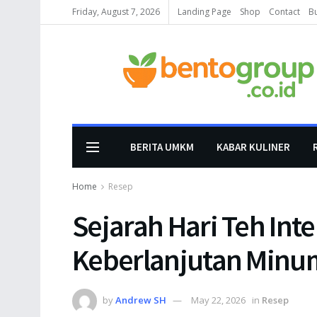
Friday, August 7, 2026
Landing Page
Shop
Contact
B
BERITA UMKM
KABAR KULINER
Home
Resep
Sejarah Hari Teh Int
Keberlanjutan Minu
by
Andrew SH
May 22, 2026
in
Resep