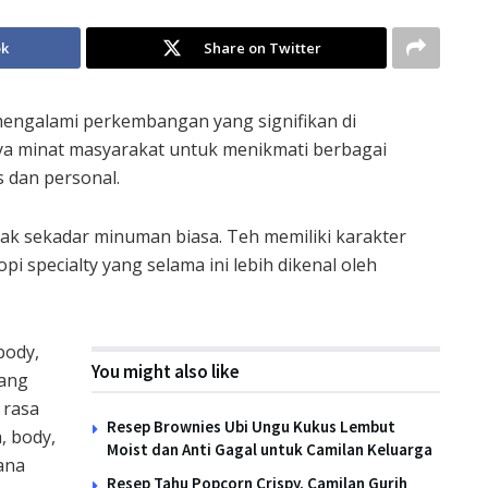
ok
Share on Twitter
mengalami perkembangan yang signifikan di
nya minat masyarakat untuk menikmati berbagai
 dan personal.
ak sekadar minuman biasa. Teh memiliki karakter
i specialty yang selama ini lebih dikenal oleh
body,
You might also like
yang
 rasa
Resep Brownies Ubi Ungu Kukus Lembut
, body,
Moist dan Anti Gagal untuk Camilan Keluarga
iana
Resep Tahu Popcorn Crispy, Camilan Gurih