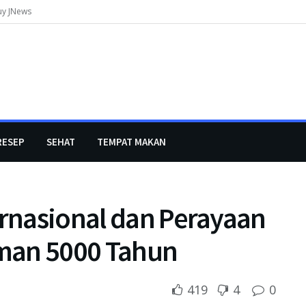
uy JNews
RESEP
SEHAT
TEMPAT MAKAN
ernasional dan Perayaan
man 5000 Tahun
419
4
0