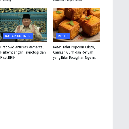
KABAR KULINER
RESEP
Prabowo Antusias Memantau
Resep Tahu Popcorn Crispy,
Perkembangan Teknologi dan
Camilan Gurih dan Renyah
Riset BRIN
yang Bikin Ketagihan Ngemil