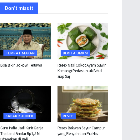
Don't miss it
TEMPAT MAKAN
BERITA UMKM
Bisa Bikin Jokowi Tertawa
Resep Nasi Cokot Ayam Suwir
Kemangi Pedas untuk Bekal
Siap Saji
KABAR KULINER
RESEP
Guru India Jadi Kurir Ganja
Resep Bakwan Sayur Campur
Thailand Senilai Rp1,5 M
yang Renyah dan Praktis
Ditangkap di Bali