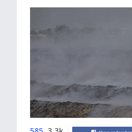
585
3.3k