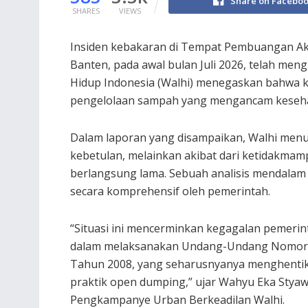
Share on Facebo
SHARES
VIEWS
Insiden kebakaran di Tempat Pembuangan Akh
Banten, pada awal bulan Juli 2026, telah me
Hidup Indonesia (Walhi) menegaskan bahwa ke
pengelolaan sampah yang mengancam keseha
Dalam laporan yang disampaikan, Walhi menu
kebetulan, melainkan akibat dari ketidakmam
berlangsung lama. Sebuah analisis mendalam
secara komprehensif oleh pemerintah.
“Situasi ini mencerminkan kegagalan pemerin
dalam melaksanakan Undang-Undang Nomor
Tahun 2008, yang seharusnyanya menghenti
praktik open dumping,” ujar Wahyu Eka Styaw
Pengkampanye Urban Berkeadilan Walhi.