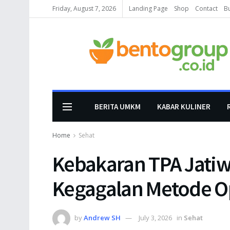
Friday, August 7, 2026
Landing Page
Shop
Contact
B
BERITA UMKM
KABAR KULINER
Home
Sehat
Kebakaran TPA Jati
Kegagalan Metode 
by
Andrew SH
July 3, 2026
in
Sehat