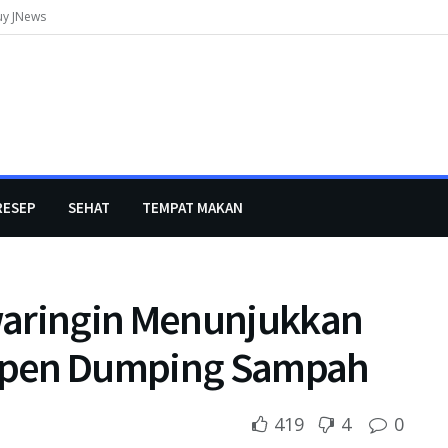
uy JNews
RESEP
SEHAT
TEMPAT MAKAN
waringin Menunjukkan
Open Dumping Sampah
419
4
0