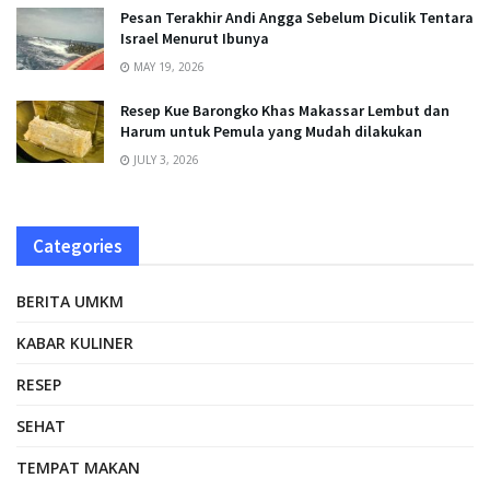
Pesan Terakhir Andi Angga Sebelum Diculik Tentara
Israel Menurut Ibunya
MAY 19, 2026
Resep Kue Barongko Khas Makassar Lembut dan
Harum untuk Pemula yang Mudah dilakukan
JULY 3, 2026
Categories
BERITA UMKM
KABAR KULINER
RESEP
SEHAT
TEMPAT MAKAN