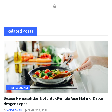
Related
Posts
BERITA UMKM
Belajar Memasak dari Nol untuk Pemula Agar Mahir di Dapur
dengan Cepat
BY
ANDREW SH
AUGUST 7, 2026