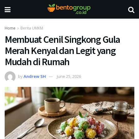
Home
Berita UMKM
Membuat Cenil Singkong Gula
Merah Kenyal dan Legit yang
Mudah di Rumah
by
Andrew SH
June 25, 2026