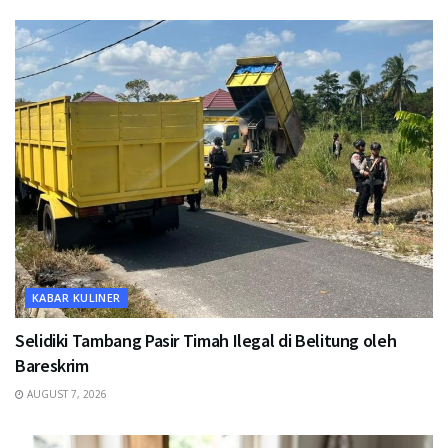
KABAR KULINER
Selidiki Tambang Pasir Timah Ilegal di Belitung oleh
Bareskrim
AUGUST 7, 2026