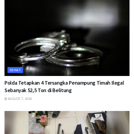
SEHAT
Polda Tetapkan 4 Tersangka Penampung Timah Ilegal
Sebanyak 52,5 Ton di Belitung
AUGUST 7, 2026