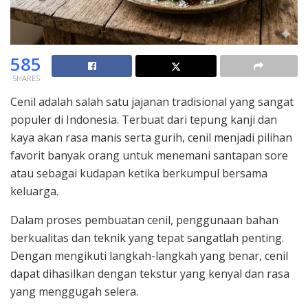
585
SHARES
Cenil adalah salah satu jajanan tradisional yang sangat
populer di Indonesia. Terbuat dari tepung kanji dan
kaya akan rasa manis serta gurih, cenil menjadi pilihan
favorit banyak orang untuk menemani santapan sore
atau sebagai kudapan ketika berkumpul bersama
keluarga.
Dalam proses pembuatan cenil, penggunaan bahan
berkualitas dan teknik yang tepat sangatlah penting.
Dengan mengikuti langkah-langkah yang benar, cenil
dapat dihasilkan dengan tekstur yang kenyal dan rasa
yang menggugah selera.