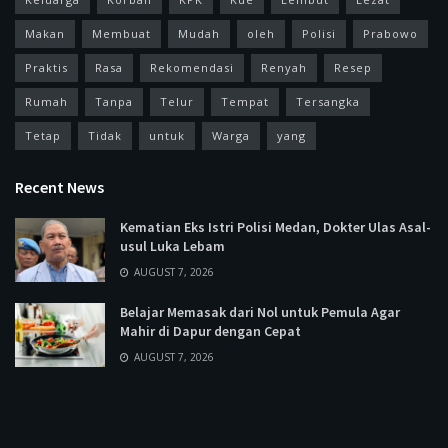
Makan
Membuat
Mudah
oleh
Polisi
Prabowo
Praktis
Rasa
Rekomendasi
Renyah
Resep
Rumah
Tanpa
Telur
Tempat
Tersangka
Tetap
Tidak
untuk
Warga
yang
Recent News
Kematian Eks Istri Polisi Medan, Dokter Ulas Asal-
usul Luka Lebam
AUGUST 7, 2026
Belajar Memasak dari Nol untuk Pemula Agar
Mahir di Dapur dengan Cepat
AUGUST 7, 2026