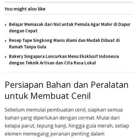
You might also like
Belajar Memasak dari Nol untuk Pemula Agar Mahir di Dapur
dengan Cepat
Resep Tape Singkong Manis Alami dan Mudah Dibuat di
Rumah Tanpa Gula
Bakery Singapura Luncurkan Menu Eksklusif Indonesia
dengan Teknik Artisan dan Cita Rasa Lokal
Persiapan Bahan dan Peralatan
untuk Membuat Cenil
Sebelum memulai pembuatan cenil, siapkan semua
bahan yang diperlukan dengan cermat. Mulai dari
kelapa parut, tepung kanji, hingga gula merah, setiap
elemen memegang peranan penting dalam