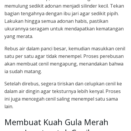
memulung sedikit adonan menjadi silinder kecil. Tekan
bagian tengahnya dengan ibu jari agar sedikit pipih.
Lakukan hingga semua adonan habis, pastikan
ukurannya seragam untuk mendapatkan kematangan
yang merata.
Rebus air dalam panci besar, kemudian masukkan cenil
satu per satu agar tidak menempel. Proses perebusan
akan membuat cenil mengapung, menandakan bahwa
ia sudah matang.
Setelah direbus, segera tiriskan dan celupkan cenil ke
dalam air dingin agar teksturnya lebih kenyal. Proses
ini juga mencegah cenil saling menempel satu sama
lain.
Membuat Kuah Gula Merah