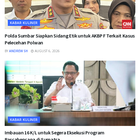
KABAR KULINER
Polda Sumbar Siapkan Sidang Etik untuk AKBP F Terkait Kasus
Pelecehan Polwan
BY
ANDREW SH
AUGUST 6, 2026
KABAR KULINER
Imbauan 16 K/L untuk Segera Eksekusi Program
Pascabencana di Sumatra