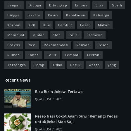
dengan
Diduga
Ditangkap
Empuk
Enak
Gurih
Hingga
Jakarta
Kasus
Kebakaran
Keluarga
Korban
KPK
Kue
Lembut
Lezat
Makan
Membuat
Mudah
oleh
Polisi
Prabowo
Praktis
Rasa
Rekomendasi
Renyah
Resep
Rumah
Tanpa
Telur
Tempat
Terkait
Tersangka
Tetap
Tidak
untuk
Warga
yang
Recent News
Bisa Bikin Jokowi Tertawa
AUGUST 7, 2026
Resep Nasi Cokot Ayam Suwir Kemangi Pedas
untuk Bekal Siap Saji
AUGUST 7, 2026