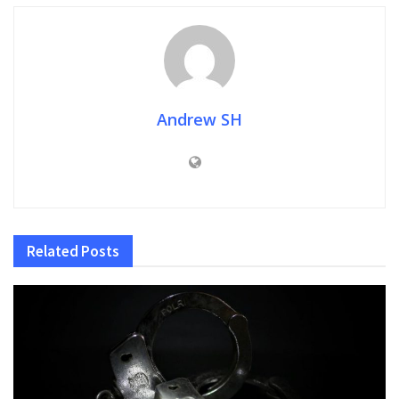
Andrew SH
Related
Posts