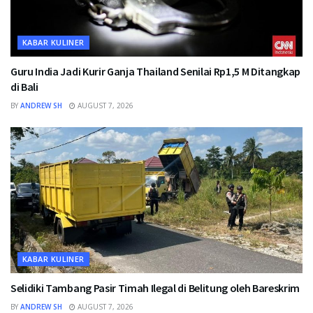
KABAR KULINER
Guru India Jadi Kurir Ganja Thailand Senilai Rp1,5 M Ditangkap
di Bali
BY
ANDREW SH
AUGUST 7, 2026
KABAR KULINER
Selidiki Tambang Pasir Timah Ilegal di Belitung oleh Bareskrim
BY
ANDREW SH
AUGUST 7, 2026